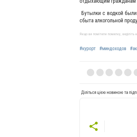
отдыхающим гражданам 
Бутылки с водкой были 
сбыта алкогольной прод
Якщо ви помітили помилку, виділіть нео
#курорт
#миндоходов
#ак
Діліться цією новиною та підп