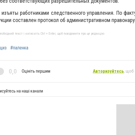
без соответствующих разрешительных документов.
изъяты работниками следственного управления. По факт
укции составлен протокол об административном правонар
бхідний текст і натисніть Ctrl + Enter, щоб повідомити про це редакцію
циз
#паленка
0,0
Оцініть першим
Авторизуйтесь
, щоб
исуйтесь на наші канали