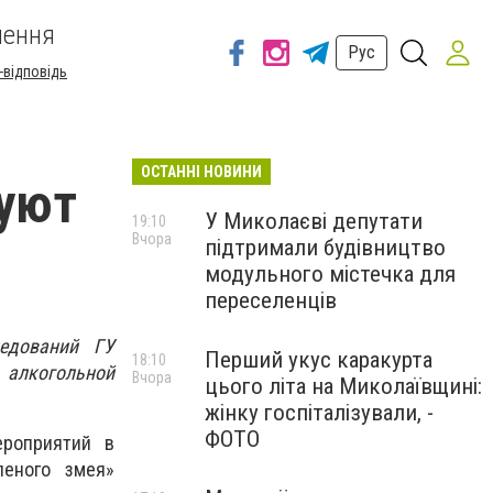
шення
Рус
-відповідь
ОСТАННІ НОВИНИ
гуют
У Миколаєві депутати
19:10
Вчора
підтримали будівництво
модульного містечка для
переселенців
ледований ГУ
Перший укус каракурта
18:10
 алкогольной
Вчора
цього літа на Миколаївщині:
жінку госпіталізували, -
ФОТО
роприятий в
леного змея»