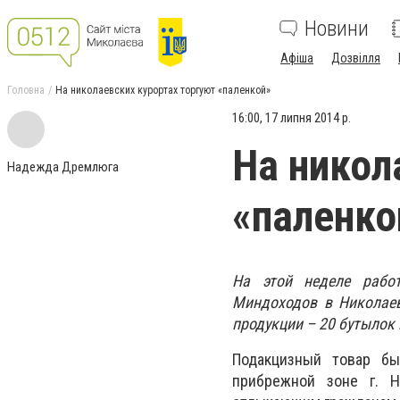
Новини
Афіша
Дозвілля
Головна
На николаевских курортах торгуют «паленкой»
16:00, 17 липня 2014 р.
На никол
Надежда Дремлюга
«паленко
На этой неделе работ
Миндоходов в
Николае
продукции – 20 бутылок 
Подакцизный товар б
прибрежной зоне г. Н