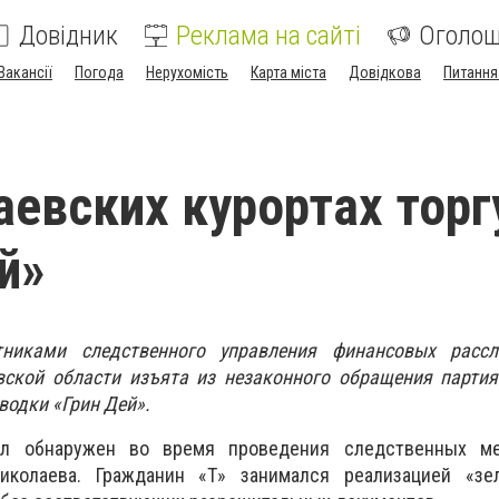
Довідник
Реклама на сайті
Оголо
Вакансії
Погода
Нерухомість
Карта міста
Довідкова
Питання
аевских курортах тор
й»
никами следственного управления финансовых расс
вской области изъята из незаконного обращения партия
водки «Грин Дей».
ыл обнаружен во время проведения следственных ме
иколаева. Гражданин «Т» занимался реализацией «зе