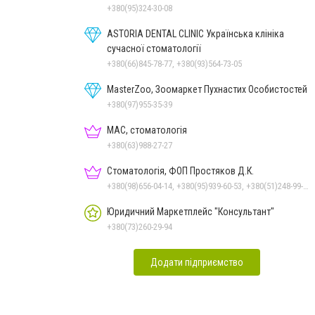
+380(95)324-30-08
ASTORIA DENTAL CLINIC Українська клініка
сучасної стоматології
+380(66)845-78-77, +380(93)564-73-05
MasterZoo, Зоомаркет Пухнастих Особистостей
+380(97)955-35-39
МАС, стоматологія
+380(63)988-27-27
Стоматологія, ФОП Простяков Д.К.
+380(98)656-04-14, +380(95)939-60-53, +380(51)248-99-08, +380(50)159-88-74
Юридичний Маркетплейс "Консультант"
+380(73)260-29-94
Додати підприємство