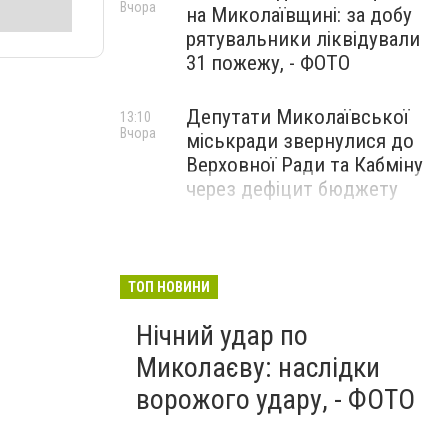
Вчора
на Миколаївщині: за добу
рятувальники ліквідували
31 пожежу, - ФОТО
Депутати Миколаївської
13:10
Вчора
міськради звернулися до
Верховної Ради та Кабміну
через дефіцит бюджету
ТОП НОВИНИ
Нічний удар по
Миколаєву: наслідки
ворожого удару, - ФОТО