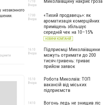
Миколаївщину накриє гроза
17:10
Вчора
у незаконного
«Тихий продавець»: як
ушении.
17:00
Вчора
ароматизація комерційних
приміщень збільшує
середній чек на 10–15%
НОВИНИ КОМПАНІЙ
Підприємці Миколаївщини
16:10
Вчора
можуть отримати до 200
 оцінити
тисяч гривень: триває
прийом заявок
Робота Миколаїв: ТОП
15:10
Вчора
вакансій від міських
підприємств
Вогонь ледь не знищив ліс
14:10