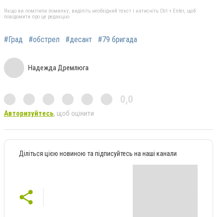
Якщо ви помітили помилку, виділіть необхідний текст і натисніть Ctrl + Enter, щоб
повідомити про це редакцію
#Град
#обстрел
#десант
#79 бригада
Надежда Дремлюга
0,0
Авторизуйтесь
, щоб оцінити
Діліться цією новиною та підписуйтесь на наші канали