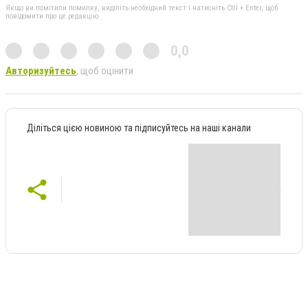
Якщо ви помітили помилку, виділіть необхідний текст і натисніть Ctrl + Enter, щоб
повідомити про це редакцію
0,0
Авторизуйтесь
, щоб оцінити
Діліться цією новиною та підписуйтесь на наші канали