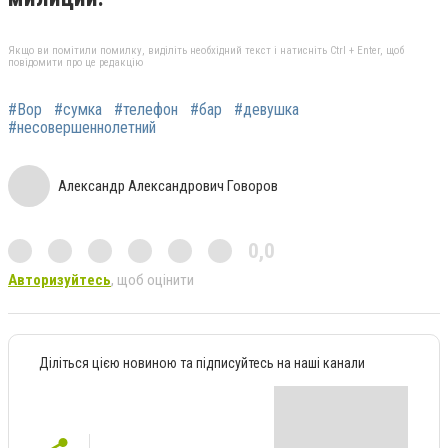
Якщо ви помітили помилку, виділіть необхідний текст і натисніть Ctrl + Enter, щоб
повідомити про це редакцію
#Вор
#сумка
#телефон
#бар
#девушка
#несовершеннолетний
Александр Александрович Говоров
0,0
Авторизуйтесь
, щоб оцінити
Діліться цією новиною та підписуйтесь на наші канали