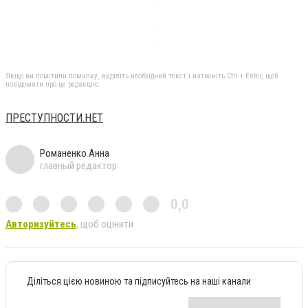
Якщо ви помітили помилку, виділіть необхідний текст і натисніть Ctrl + Enter, щоб
повідомити про це редакцію
ПРЕСТУПНОСТИ.НЕТ
Романенко Анна
главный редактор
0,0
Авторизуйтесь
, щоб оцінити
Діліться цією новиною та підписуйтесь на наші канали