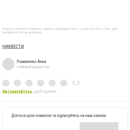
Якщо ви помітили помилку, виділіть необхідний текст і натисніть Ctrl + Enter, щоб
повідомити про це редакцію
НИКВЕСТИ
Романенко Анна
главный редактор
0,0
Авторизуйтесь
, щоб оцінити
Діліться цією новиною та підписуйтесь на наші канали