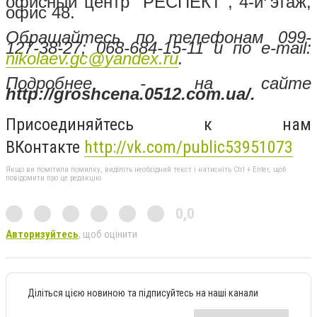
офисный центр "РЕСПЕКТ", 4-й этаж,
офис 48.
Обращайтесь по телефонам 099-
127-38-27; 068-684-15-11 и по e-mail:
nikolaev.gc@yandex.ru
.
Подробнее - на сайте
http://groshcena.0512.com.ua/.
Присоединяйтесь к нам
ВКонтакте
http://vk.com/public53951073
Якщо ви помітили помилку, виділіть необхідний текст і натисніть Ctrl + Enter, щоб
повідомити про це редакцію
0,0
Авторизуйтесь
, щоб оцінити
Діліться цією новиною та підписуйтесь на наші канали