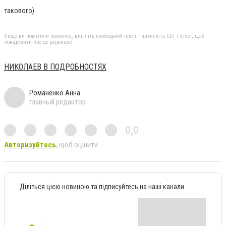
такового).
Якщо ви помітили помилку, виділіть необхідний текст і натисніть Ctrl + Enter, щоб
повідомити про це редакцію
НИКОЛАЕВ В ПОДРОБНОСТЯХ
Романенко Анна
главный редактор
0,0
Авторизуйтесь
, щоб оцінити
Діліться цією новиною та підписуйтесь на наші канали