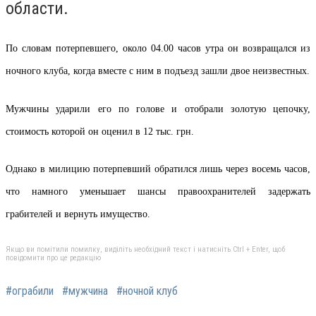
области.
По словам потерпевшего, около 04.00 часов утра он возвращался из
ночного клуба, когда вместе с ним в подъезд зашли двое неизвестных.
Мужчины ударили его по голове и отобрали золотую цепочку,
стоимость которой он оценил в 12 тыс. грн.
Однако в милицию потерпевший обратился лишь через восемь часов,
что намного уменьшает шансы правоохранителей задержать
грабителей и вернуть имущество.
Якщо ви помітили помилку, виділіть необхідний текст і натисніть Ctrl + Enter, щоб
повідомити про це редакцію
#ограбили
#мужчина
#ночной клуб