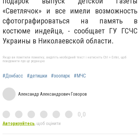
подарок выпуск детской газеты
«Светлячок» и все имели возможность
сфотографироваться на память в
костюме индейца, - сообщает ГУ ГСЧС
Украины в Николаевской области.
Якщо ви помітили помилку, виділіть необхідний текст і натисніть Ctrl + Enter, щоб
повідомити про це редакцію
#Донбасс
#детишки
#зоопарк
#МЧС
Александр Александрович Говоров
0,0
Авторизуйтесь
, щоб оцінити