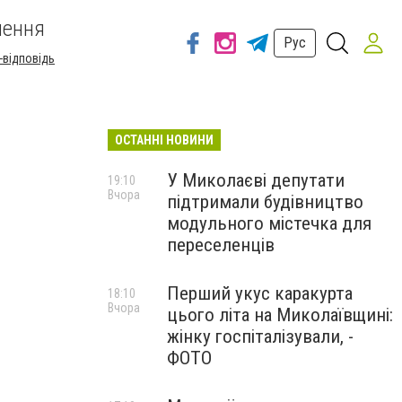
шення
Рус
-відповідь
ОСТАННІ НОВИНИ
У Миколаєві депутати
19:10
Вчора
підтримали будівництво
модульного містечка для
переселенців
Перший укус каракурта
18:10
Вчора
цього літа на Миколаївщині:
жінку госпіталізували, -
ФОТО