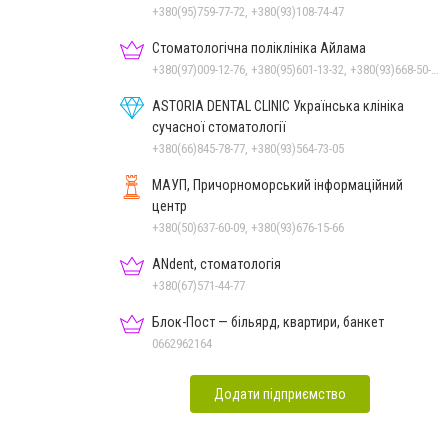
Миколаєві
+380(95)759-77-72, +380(93)108-74-47
Стоматологічна поліклініка Айлама
+380(97)009-12-76, +380(95)601-13-32, +380(93)668-50-62, +380(51)259-06-88
ASTORIA DENTAL CLINIC Українська клініка
сучасної стоматології
+380(66)845-78-77, +380(93)564-73-05
МАУП, Причорноморський інформаційний
центр
+380(50)637-60-09, +380(93)676-15-66
ANdent, стоматологія
+380(67)571-44-77
Блок-Пост — більярд, квартири, банкет
0662962164
Додати підприємство