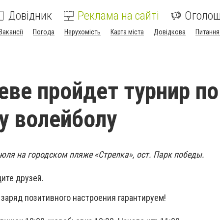
Довідник
Реклама на сайті
Оголо
Вакансії
Погода
Нерухомість
Карта міста
Довідкова
Питання
еве пройдет турнир по
у волейболу
июля на городском пляже «Стрелка», ост. Парк победы.
ите друзей.
заряд позитивного настроения гарантируем!