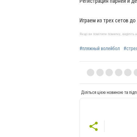
Регистрация парней и дев
Играем из трех сетов до 
Якщо ви помітили помилку, виділіть нео
#пляжный волейбол
#стре
Діліться цією новиною та підп