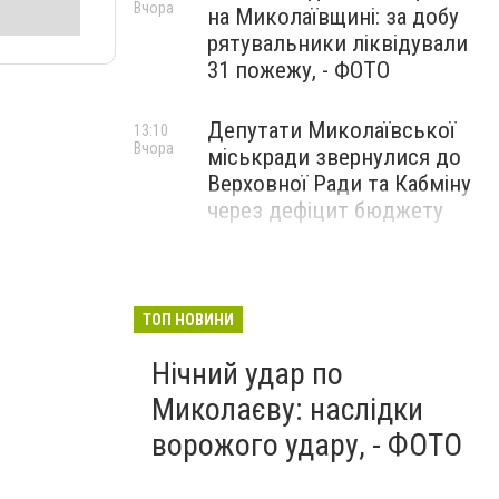
Вчора
на Миколаївщині: за добу
рятувальники ліквідували
31 пожежу, - ФОТО
Депутати Миколаївської
13:10
Вчора
міськради звернулися до
Верховної Ради та Кабміну
через дефіцит бюджету
ТОП НОВИНИ
Нічний удар по
Миколаєву: наслідки
ворожого удару, - ФОТО