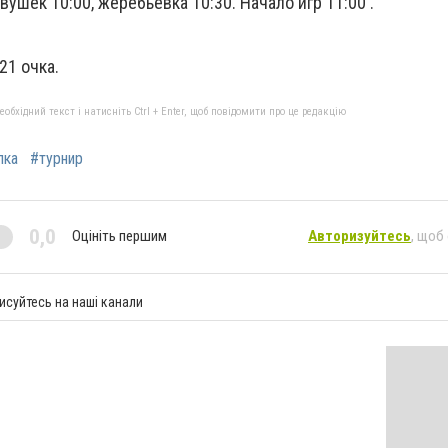
ушек 10:00, жеребьевка 10:30. Начало игр 11:00 .
21 очка.
бхідний текст і натисніть Ctrl + Enter, щоб повідомити про це редакцію
лка
#турнир
0,0
Оцініть першим
Авторизуйтесь
, щоб
исуйтесь на наші канали