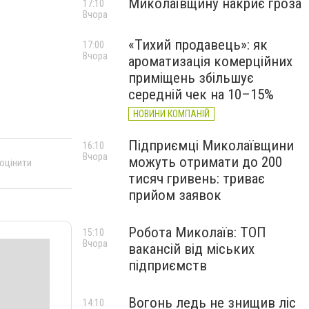
Миколаївщину накриє гроза
17:10
Вчора
«Тихий продавець»: як
17:00
Вчора
ароматизація комерційних
приміщень збільшує
середній чек на 10–15%
НОВИНИ КОМПАНІЙ
Підприємці Миколаївщини
16:10
Вчора
можуть отримати до 200
 оцінити
тисяч гривень: триває
прийом заявок
Робота Миколаїв: ТОП
15:10
Вчора
вакансій від міських
підприємств
Вогонь ледь не знищив ліс
14:10