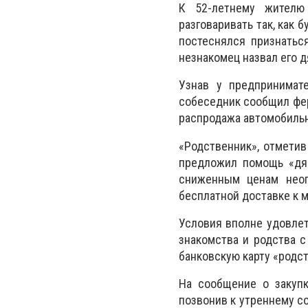
К 52-летнему жителю 
разговаривать так, как 
постеснялся признаться
незнакомец назвал его д
Узнав у предпринимат
собеседник сообщил фер
распродажа автомобильн
«Родственник», отметив
предложил помощь «дяд
сниженным ценам неог
бесплатной доставке к 
Условия вполне удовлет
знакомства и родства 
банковскую карту «родс
На сообщение о закупк
позвонив к утреннему с