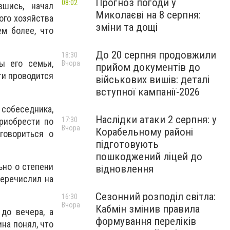
Прогноз погоди у
08:02
вшись, начал
Миколаєві на 8 серпня:
ого хозяйства
зміни та дощі
ем более, что
До 20 серпня продовжили
18:30
ы его семьи,
Вчора
прийом документів до
ти проводится
військових вишів: деталі
вступної кампанії-2026
 собеседника,
Наслідки атаки 2 серпня: у
17:30
риобрести по
Вчора
Корабельному районі
говориться о
підготовують
пошкоджений ліцей до
ьно о степени
відновлення
еречислил на
Сезонний розподіл світла:
16:30
Вчора
Кабмін змінив правила
до вечера, а
формування переліків
на понял, что