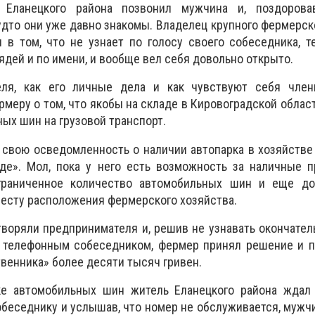
Еланецкого района позвонил мужчина и, поздорова
будто они уже давно знакомы. Владелец крупного фермерск
 в том, что не узнает по голосу своего собеседника, т
ядей и по имени, и вообще вел себя довольно открыто.
еля, как его личные дела и как чувствуют себя член
меру о том, что якобы на складе в Кировоградской облас
ых шин на грузовой транспорт.
 свою осведомленность о наличии автопарка в хозяйстве
е». Мол, пока у него есть возможность за наличные п
раниченное количество автомобильных шин и еще до
месту расположения фермерского хозяйства.
воряли предпринимателя и, решив не узнавать окончател
с телефонным собеседником, фермер принял решение и п
твенника» более десяти тысяч гривен.
е автомобильных шин житель Еланецкого района ждал 
обеседнику и услышав, что номер не обслуживается, мужчи