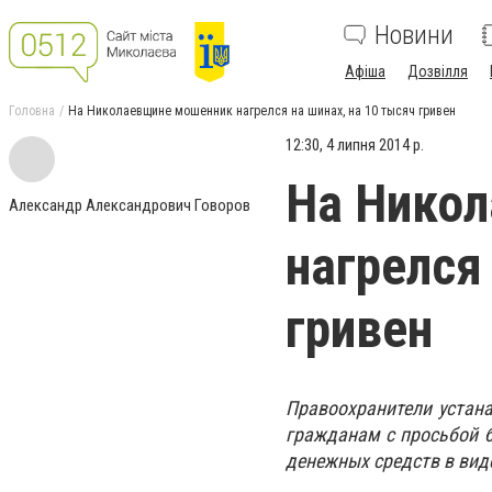
Новини
Афіша
Дозвілля
Головна
На Николаевщине мошенник нагрелся на шинах, на 10 тысяч гривен
12:30, 4 липня 2014 р.
На Нико
Александр Александрович Говоров
нагрелся
гривен
Правоохранители устан
гражданам с просьбой б
денежных средств в вид