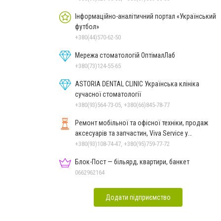
Інформаційно-аналітичний портал «Український
футбол»
+380(44)570-62-50
Мережа стоматологій ОптімалЛаб
+380(73)124-55-65
ASTORIA DENTAL CLINIC Українська клініка
сучасної стоматології
+380(93)564-73-05, +380(66)845-78-77
Ремонт мобільної та офісної техніки, продаж
аксесуарів та запчастин, Viva Service у
Миколаєві
+380(93)108-74-47, +380(95)759-77-72
Блок-Пост — більярд, квартири, банкет
0662962164
Додати підприємство