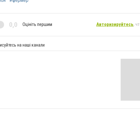
фон
#фермер
0,0
Оцініть першим
Авторизируйтесь
, ч
исуйтесь на наші канали