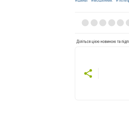
#шины
#мошенник
#теле
Діліться цією новиною та підп