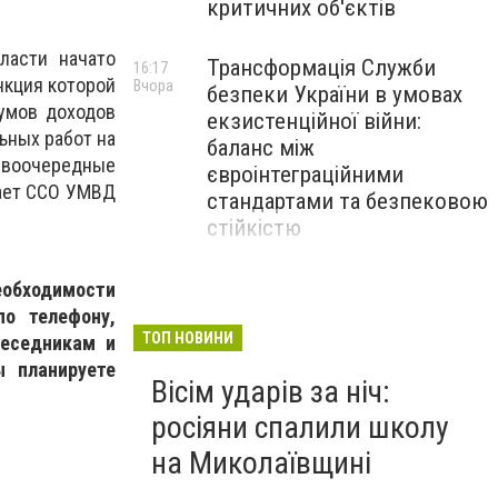
критичних об'єктів
ласти начато
Трансформація Служби
16:17
нкция которой
Вчора
безпеки України в умовах
умов доходов
екзистенційної війни:
ьных работ на
баланс між
ервоочередные
євроінтеграційними
щает ССО УМВД
стандартами та безпековою
стійкістю
З 1 вересня освітянам
обходимости
15:30
Вчора
підвищать заробітну плату
о телефону,
на 20%: Уряд підбив
ТОП НОВИНИ
беседникам и
підсумки підготовки до
ы планируете
Вісім ударів за ніч:
навчального року
росіяни спалили школу
на Миколаївщині