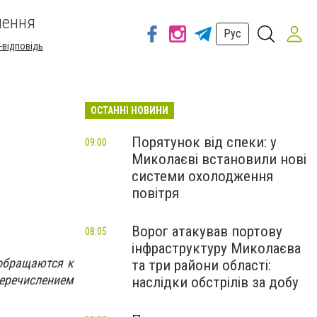
шення
Рус
-відповідь
ОСТАННІ НОВИНИ
Порятунок від спеки: у
09:00
Миколаєві встановили нові
ч
системи охолодження
повітря
Ворог атакував портову
08:05
інфраструктуру Миколаєва
обращаются к
та три райони області:
перечислением
наслідки обстрілів за добу