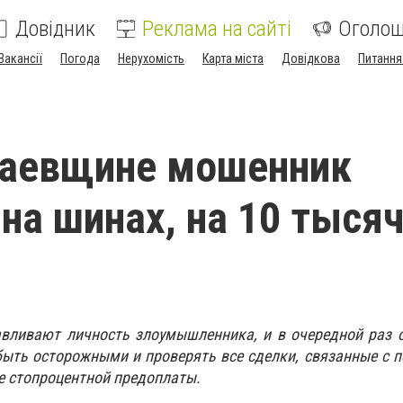
Довідник
Реклама на сайті
Оголо
Вакансії
Погода
Нерухомість
Карта міста
Довідкова
Питання
лаевщине мошенник
 на шинах, на 10 тыся
авливают личность злоумышленника, и в очередной раз 
ыть осторожными и проверять все сделки, связанные с 
е стопроцентной предоплаты.