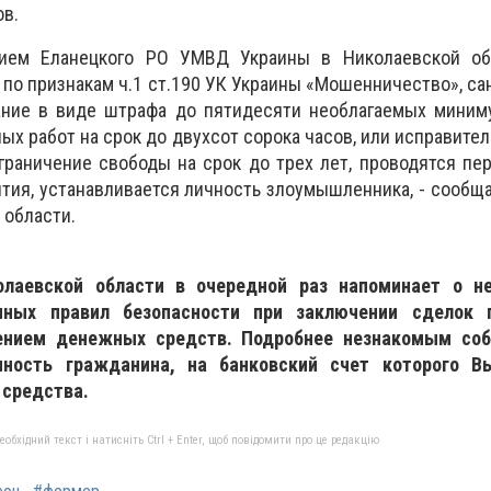
в.
ием Еланецкого РО УМВД Украины в Николаевской об
 по признакам ч.1 ст.190 УК Украины «Мошенничество», са
ание в виде штрафа до пятидесяти необлагаемых миним
х работ на срок до двухсот сорока часов, или исправител
ограничение свободы на срок до трех лет, проводятся п
тия, устанавливается личность злоумышленника, - сооб
 области.
лаевской области в очередной раз напоминает о не
нных правил безопасности при заключении сделок п
ением денежных средств. Подробнее незнакомым со
чность гражданина, на банковский счет которого В
 средства.
бхідний текст і натисніть Ctrl + Enter, щоб повідомити про це редакцію