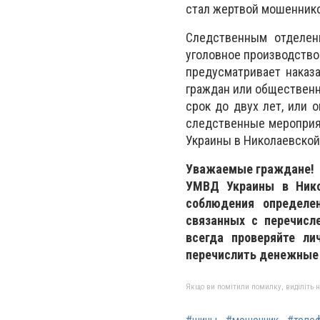
стал жертвой мошеннико
Следственным отделен
уголовное производство
предусматривает наказ
граждан или общественны
срок до двух лет, или 
следственные мероприя
Украины в Николаевской
Уважаемые граждане!
УМВД Украины в Нико
соблюдения определе
связанных с перечисл
всегда проверяйте ли
перечислить денежные
Якщо ви помітили помилку, виділіть нео