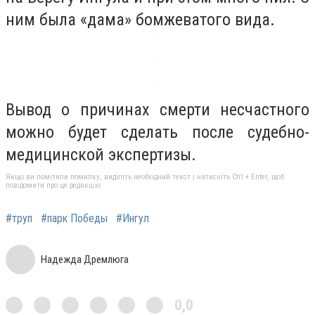
ним была «дама» бомжеватого вида.
Вывод о причинах смерти несчастного
можно будет сделать после судебно-
медицинской экспертизы.
Якщо ви помітили помилку, виділіть необхідний текст і натисніть Ctrl + Enter, щоб
повідомити про це редакцію
#труп
#парк Победы
#Ингул
Надежда Дремлюга
0,0