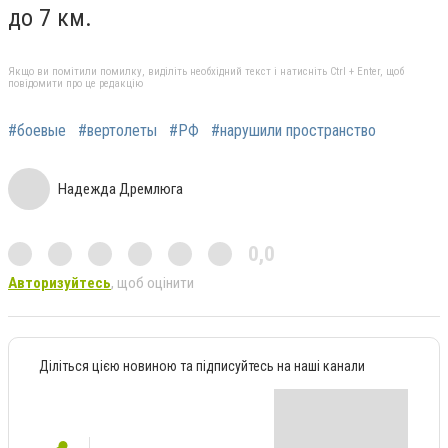
до 7 км.
Якщо ви помітили помилку, виділіть необхідний текст і натисніть Ctrl + Enter, щоб
повідомити про це редакцію
#боевые
#вертолеты
#РФ
#нарушили пространство
Надежда Дремлюга
0,0
Авторизуйтесь
, щоб оцінити
Діліться цією новиною та підписуйтесь на наші канали