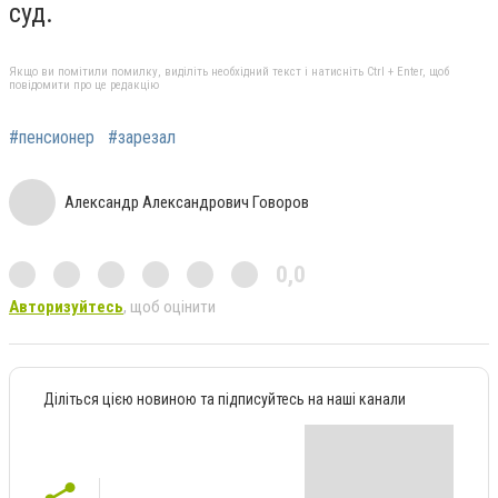
суд.
Якщо ви помітили помилку, виділіть необхідний текст і натисніть Ctrl + Enter, щоб
повідомити про це редакцію
#пенсионер
#зарезал
Александр Александрович Говоров
0,0
Авторизуйтесь
, щоб оцінити
Діліться цією новиною та підписуйтесь на наші канали