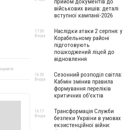
прийом документів до
військових вишів: деталі
вступної кампанії-2026
Наслідки атаки 2 серпня: у
17:30
Вчора
Корабельному районі
підготовують
пошкоджений ліцей до
відновлення
 оцінити
Сезонний розподіл світла:
16:30
Вчора
Кабмін змінив правила
формування переліків
критичних об'єктів
Трансформація Служби
16:17
Вчора
безпеки України в умовах
екзистенційної війни: