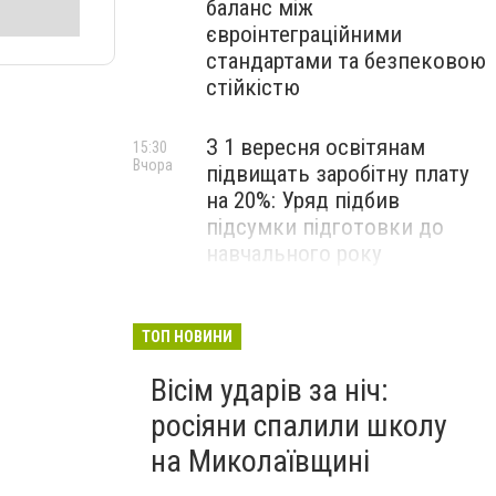
баланс між
євроінтеграційними
стандартами та безпековою
стійкістю
З 1 вересня освітянам
15:30
Вчора
підвищать заробітну плату
на 20%: Уряд підбив
підсумки підготовки до
навчального року
На Космонавтів фахівці
14:30
Вчора
ліквідували складну аварію
ТОП НОВИНИ
на водомережі, - ФОТО
Вісім ударів за ніч:
росіяни спалили школу
на Миколаївщині