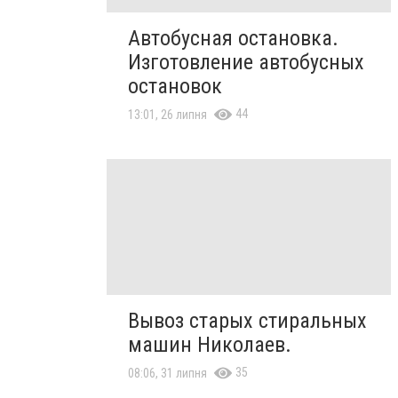
Автобусная остановка.
Изготовление автобусных
остановок
44
13:01, 26 липня
Вывоз старых стиральных
машин Николаев.
35
08:06, 31 липня