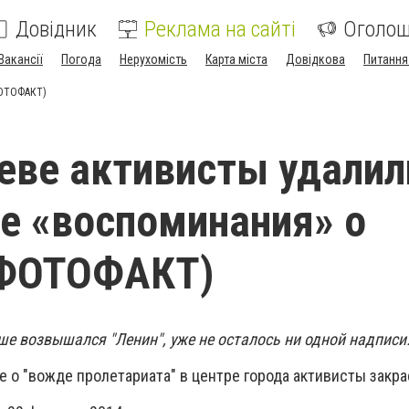
Довідник
Реклама на сайті
Оголо
Вакансії
Погода
Нерухомість
Карта міста
Довідкова
Питання
ФОТОФАКТ)
еве активисты удалил
е «воспоминания» о
(ФОТОФАКТ)
ше возвышался "Ленин", уже не осталось ни одной надписи
 о "вожде пролетариата" в центре города активисты закра