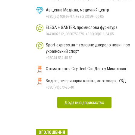
Авіценна Медікал, медичний центр
+380(96)400-97-97, +380(93)594-00-05
ELESA + GANTER, промислова фурнітура
0443002212, 0800750875, +380(98)011-84-55
Sport-express.ua – головне джерело новин про
український спорт
+38044 534 45 59
Стоматологія City Dent Сіті Дент у Миколаєві
Зодіак, ветеринарна клініка, зоотовари, УЗД
+380(73)073-20-40
Додати підприємство
ОГОЛОШЕННЯ