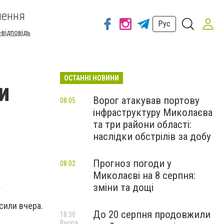
шення
Рус
-відповідь
ОСТАННІ НОВИНИ
и
Ворог атакував портову
08:05
інфраструктуру Миколаєва
та три райони області:
наслідки обстрілів за добу
Прогноз погоди у
08:02
Миколаєві на 8 серпня:
.
зміни та дощі
сили вчера.
До 20 серпня продовжили
18:30
Вчора