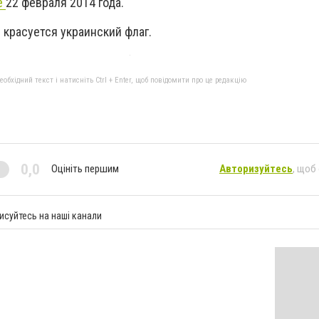
е
22 февраля 2014 года.
 красуется украинский флаг.
бхідний текст і натисніть Ctrl + Enter, щоб повідомити про це редакцію
0,0
Оцініть першим
Авторизуйтесь
, щоб
исуйтесь на наші канали