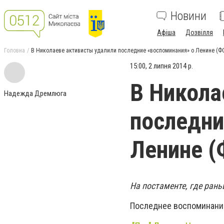
Новини
Афіша
Дозвілля
Головна
В Николаеве активисты удалили последние «воспоминания» о Ленине (
15:00, 2 липня 2014 р.
В Никола
Надежда Дремлюга
последни
Ленине 
На постаменте, где рань
Последнее воспоминание