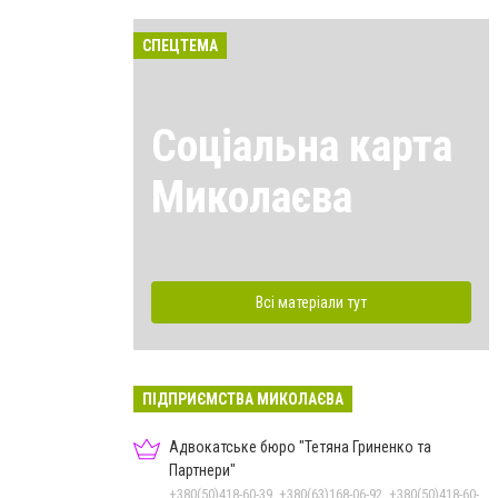
СПЕЦТЕМА
Соціальна карта
Миколаєва
Всі матеріали тут
ПІДПРИЄМСТВА МИКОЛАЄВА
Адвокатське бюро "Тетяна Гриненко та
Партнери"
+380(50)418-60-39, +380(63)168-06-92, +380(50)418-60-39