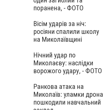
один загиблий та
поранена, - ФОТО
Вісім ударів за ніч:
росіяни спалили школу
на Миколаївщині
Нічний удар по
Миколаєву: наслідки
ворожого удару, - ФОТО
Ранкова атака на
Миколаїв: уламки дрона
пошкодили навчальний