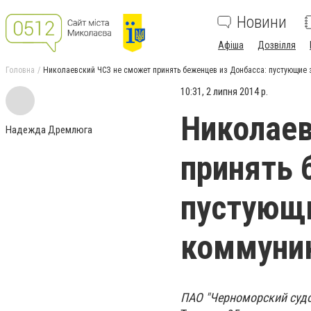
Новини
Афіша
Дозвілля
Головна
Николаевский ЧСЗ не сможет принять беженцев из Донбасса: пустующие 
10:31, 2 липня 2014 р.
Николаев
Надежда Дремлюга
принять 
пустующи
коммуни
ПАО "Черноморский судо