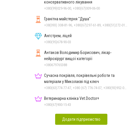
консервативного лікування
+380(99)029-96-00, +380(67)009-06-00
Гранітна майстерня "Душа"
+38(093) 308-81-96, +380(67)297-61-89, +380(51)272-01-73, +380(93)308-81-89
Ангстрем, ліцей
+380(95)678-90-03
Антаков Володимир Борисович, лікар-
нейрохірург вищої категорії
+380679765388
Сучасна покрівля, покрівельні роботи та
матеріали у Миколаєві під ключ
+380(63)774-77-47, +380 (67) 776-74-07, +380(93)952-02-91
Ветеринарна клініка Vet.Doctor+
+380(67)900-15-43
Додати підприємство