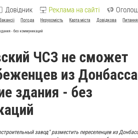
Довідник
Реклама на сайті
Оголо
Вакансії
Погода
Нерухомість
Карта міста
Довідкова
Питання
здания - без коммуникаций
ский ЧСЗ не сможет
беженцев из Донбасса
е здания - без
каций
строительный завод" разместить переселенцев из Донбасс