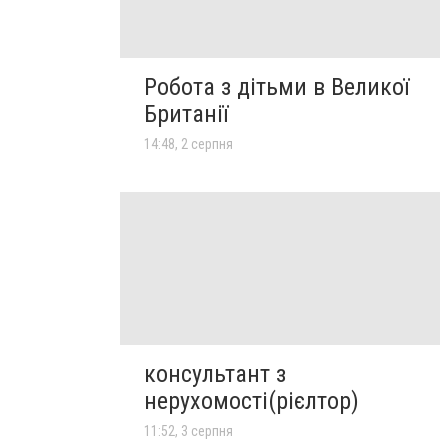
Робота з дітьми в Великої
Британії
14:48, 2 серпня
консультант з
нерухомості(рієлтор)
11:52, 3 серпня