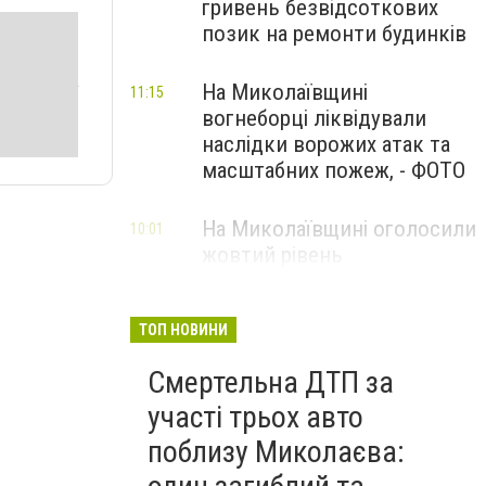
гривень безвідсоткових
позик на ремонти будинків
На Миколаївщині
11:15
вогнеборці ліквідували
наслідки ворожих атак та
масштабних пожеж, - ФОТО
На Миколаївщині оголосили
10:01
жовтий рівень
небезпечності: очікуються
сильні шквали вітру
ТОП НОВИНИ
Смертельна ДТП за
участі трьох авто
поблизу Миколаєва: