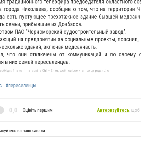
емя традиционного телеэфира председателя областного со
 города Николаева, сообщив о том, что на территории 
да есть пустующее трехэтажное здание бывшей медсанча
ь семьи, прибывшие из Донбасса.
ством ПАО "Черноморский судостроительный завод".
ающий на предприятии за социальные проекты, пояснил, 
несколько зданий, включая медсанчасть.
ул, что они отключены от коммуникаций и по своему 
я в них семей переселенцев.
бхідний текст і натисніть Ctrl + Enter, щоб повідомити про це редакцію
с
#переселенцы
0,0
Оцініть першим
Авторизуйтесь
, щоб
исуйтесь на наші канали