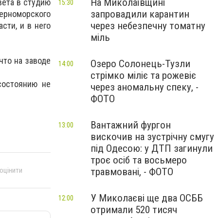
На Миколаївщині
вета в студию
15:30
запровадили карантин
Черноморского
через небезпечну томатну
сти, и в него
міль
что на заводе
Озеро Солонець-Тузли
14:00
стрімко міліє та рожевіє
состоянию не
через аномальну спеку, -
ФОТО
Вантажний фургон
13:00
вискочив на зустрічну смугу
під Одесою: у ДТП загинули
троє осіб та восьмеро
 оцінити
травмовані, - ФОТО
У Миколаєві ще два ОСББ
12:00
отримали 520 тисяч