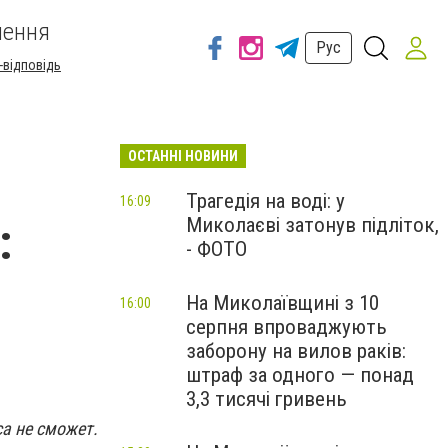
шення
Рус
-відповідь
ОСТАННІ НОВИНИ
Трагедія на воді: у
16:09
Миколаєві затонув підліток,
:
- ФОТО
На Миколаївщині з 10
16:00
серпня впроваджують
заборону на вилов раків:
штраф за одного — понад
3,3 тисячі гривень
а не сможет.