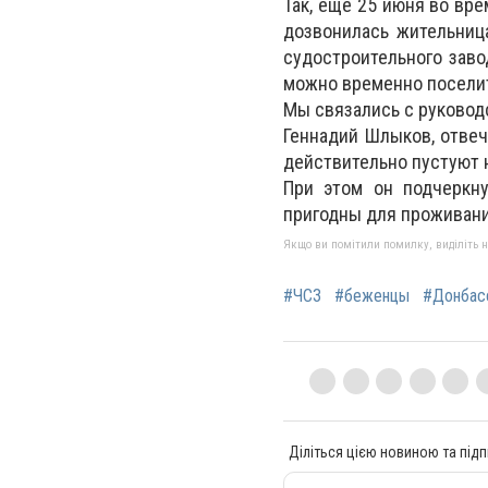
Так, еще 25 июня во вр
дозвонилась жительница
судостроительного заво
можно временно поселит
Мы связались с руковод
Геннадий Шлыков, отвеч
действительно пустуют 
При этом он подчеркн
пригодны для проживани
Якщо ви помітили помилку, виділіть нео
#ЧСЗ
#беженцы
#Донбас
Діліться цією новиною та підп