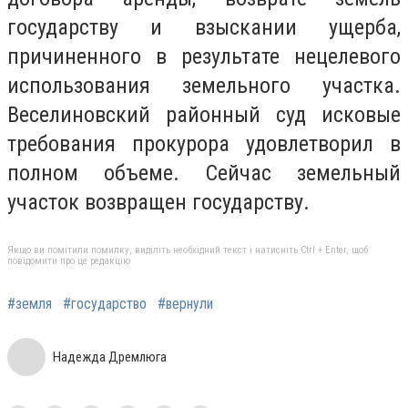
государству и взыскании ущерба,
причиненного в результате нецелевого
использования земельного участка.
Веселиновский районный суд исковые
требования прокурора удовлетворил в
полном объеме. Сейчас земельный
участок возвращен государству.
Якщо ви помітили помилку, виділіть необхідний текст і натисніть Ctrl + Enter, щоб
повідомити про це редакцію
#земля
#государство
#вернули
Надежда Дремлюга