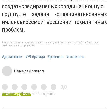
создать
среди
раненых
координационную
группу
.
Ее задача -
сплачивать
военных
и
членов
их
семей в
решении тех
или иных
проблем.
Якщо ви помітили помилку, виділіть необхідний текст і натисніть Ctrl + Enter, щоб
повідомити про це редакцію
#десантники
#79 бригада
#раненые
#госпиталь
Надежда Дремлюга
0,0
Авторизируйтесь
, чтобы оценить