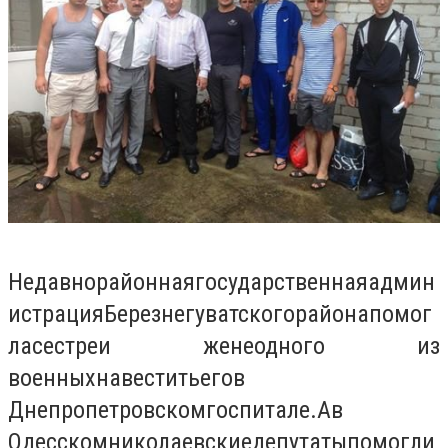
Недавно
районная
государственная
админ
истрация
Березнегуватского
района
помог
ла
сестре
и жене
одного из
военных
навестить
его
в
Днепропетровском
госпитале.
А
в
Одесском
николаевские
депутаты
помогли