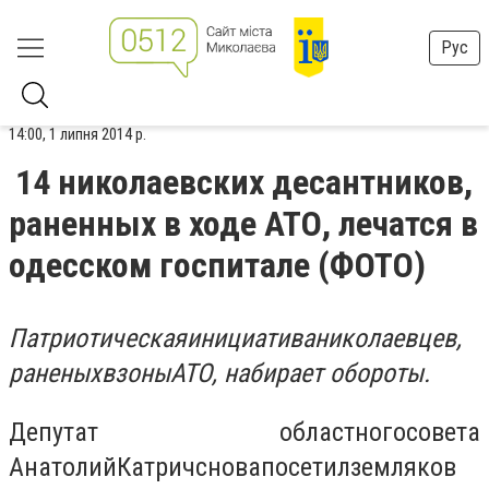
Рус
14:00, 1 липня 2014 р.
14 николаевских десантников,
раненных в ходе АТО, лечатся в
одесском госпитале (ФОТО)
Патриотическая
инициатива
николаевцев
,
раненых
в
зоны
АТО
,
набирает обороты.
Депутат областного
совета
Анатолий
Катрич
снова
посетил
земляков