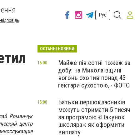
шення
Рус
-відповідь
ОСТАННІ НОВИНИ
етил
Майже пів сотні пожеж за
16:00
добу: на Миколаївщині
вогонь охопив понад 43
гектари сухостою, - ФОТО
Батьки першокласників
15:00
можуть отримати 5 тисяч
лай Романчук
за програмою «Пакунок
ческий центр
школяра»: як оформити
еннослужащие
виплату