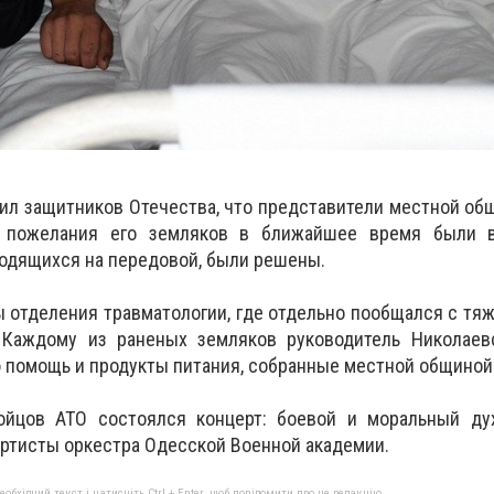
ил защитников Отечества, что представители местной о
 пожелания его земляков в ближайшее время были 
ходящихся на передовой, были решены.
ы отделения травматологии, где отдельно пообщался с т
.
Каждому из раненых земляков руководитель Николаев
помощь и продукты питания, собранные местной общиной
ойцов АТО состоялся концерт: боевой и моральный ду
ртисты оркестра Одесской Военной академии.
бхідний текст і натисніть Ctrl + Enter, щоб повідомити про це редакцію