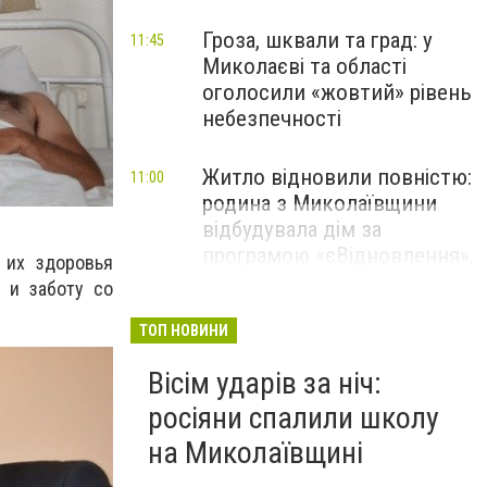
Гроза, шквали та град: у
11:45
Миколаєві та області
оголосили «жовтий» рівень
небезпечності
Житло відновили повністю:
11:00
родина з Миколаївщини
відбудувала дім за
програмою «єВідновлення»,
 их здоровья
- ФОТО
 и заботу со
ТОП НОВИНИ
Вісім ударів за ніч:
росіяни спалили школу
на Миколаївщині