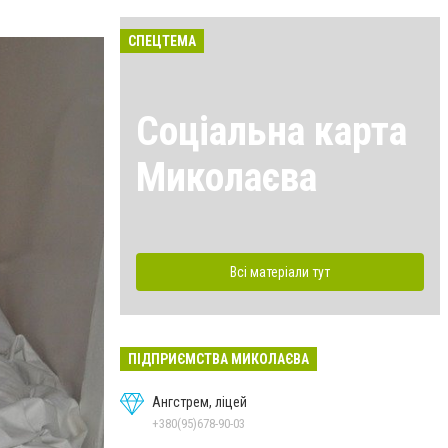
СПЕЦТЕМА
Соціальна карта
Миколаєва
Всі матеріали тут
ПІДПРИЄМСТВА МИКОЛАЄВА
Ангстрем, ліцей
+380(95)678-90-03