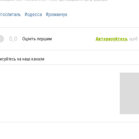
#госпиталь
#одесса
#романчук
0,0
Оцініть першим
Авторизуйтесь
, щоб
исуйтесь на наші канали