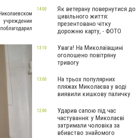
Як ветерану повернутися до
14:00
 Николаевском
цивільного життя:
 учреждении
презентовано чітку
 поблагодарил
дорожню карту, - ФОТО
Увага! На Миколаївщині
13:10
оголошено повітряну
тривогу
На трьох популярних
13:00
пляжах Миколаєва у воді
виявили кишкову паличку
Ударив сапою під час
12:00
частування: у Миколаєві
затримали чоловіка за
вбивство знайомого