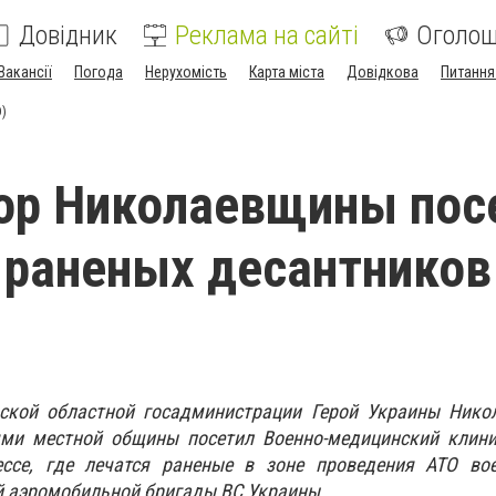
Довідник
Реклама на сайті
Оголо
Вакансії
Погода
Нерухомість
Карта міста
Довідкова
Питання
О)
ор Николаевщины пос
 раненых десантников
ской областной госадминистрации Герой Украины Нико
ями местной общины посетил Военно-медицинский клини
ссе, где лечатся раненые в зоне проведения АТО во
й аэромобильной бригады ВС Украины.