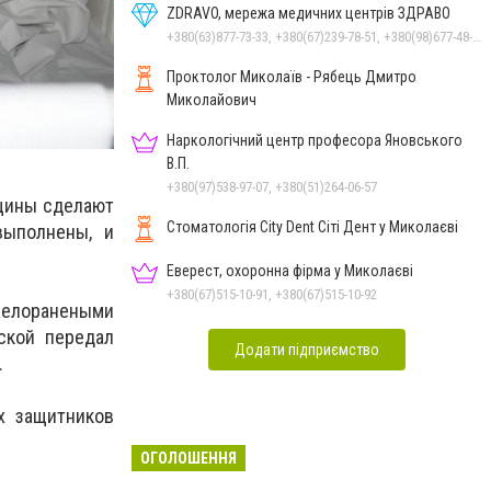
ZDRAVO, мережа медичних центрів ЗДРАВО
+380(63)877-73-33, +380(67)239-78-51, +380(98)677-48-87
Проктолог Миколаїв - Рябець Дмитро
Миколайович
Наркологічний центр професора Яновського
В.П.
+380(97)538-97-07, +380(51)264-06-57
бщины сделают
Стоматологія City Dent Сіті Дент у Миколаєві
выполнены, и
Еверест, охоронна фірма у Миколаєві
+380(67)515-10-91, +380(67)515-10-92
яжелоранеными
ской передал
Додати підприємство
.
х защитников
ОГОЛОШЕННЯ