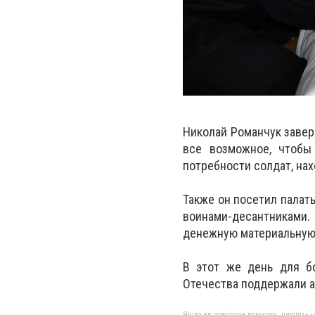
Николай Романчук завер
все возможное, чтобы
потребности солдат, на
Также он посетил палат
воинами-десантниками
денежную материальную 
В этот же день для б
Отечества поддержали а
Якщо ви помітили помилку, виділіть нео