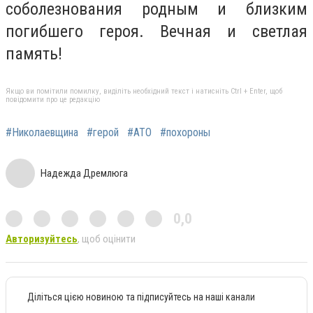
соболезнования родным и близким
погибшего героя. Вечная и светлая
память!
Якщо ви помітили помилку, виділіть необхідний текст і натисніть Ctrl + Enter, щоб
повідомити про це редакцію
#Николаевщина
#герой
#АТО
#похороны
Надежда Дремлюга
0,0
Авторизуйтесь
, щоб оцінити
Діліться цією новиною та підписуйтесь на наші канали