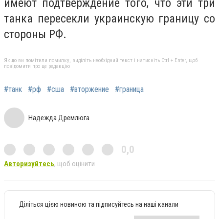
имеют подтверждение того, что эти три
танка пересекли украинскую границу со
стороны РФ.
Якщо ви помітили помилку, виділіть необхідний текст і натисніть Ctrl + Enter, щоб
повідомити про це редакцію
#танк
#рф
#сша
#вторжение
#граница
Надежда Дремлюга
0,0
Авторизуйтесь
, щоб оцінити
Діліться цією новиною та підписуйтесь на наші канали