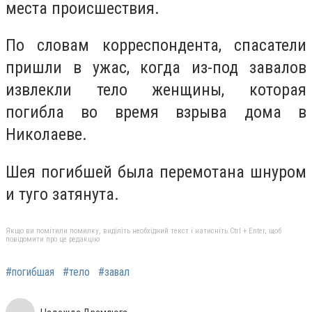
места происшествия.
По словам корреспондента, спасатели
пришли в ужас, когда из-под завалов
извлекли тело женщины, которая
погибла во время взрыва дома в
Николаеве.
Шея погибшей была перемотана шнуром
и туго затянута.
Якщо ви помітили помилку, виділіть необхідний текст і натисніть Ctrl + Enter, щоб
повідомити про це редакцію
#погибшая
#тело
#завал