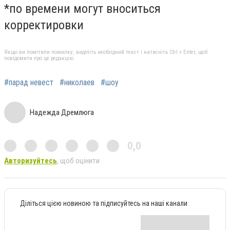
*по времени могут вноситься
корректировки
Якщо ви помітили помилку, виділіть необхідний текст і натисніть Ctrl + Enter, щоб
повідомити про це редакцію
#парад невест
#николаев
#шоу
Надежда Дремлюга
0,0
Авторизуйтесь
, щоб оцінити
Діліться цією новиною та підписуйтесь на наші канали