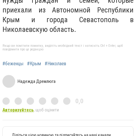
нужды граждан и семей, которые
приехали из Автономной Республики
Крым и города Севастополь в
Николаевскую область.
Якщо ви помітили помилку, виділіть необхідний текст і натисніть Ctrl + Enter, щоб
повідомити про це редакцію
#беженцы
#Крым
#Николаев
Надежда Дремлюга
0,0
Авторизуйтесь
, щоб оцінити
Діліться цією новиною та підписуйтесь на наші канали