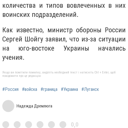
количества и типов вовлеченных в них
воинских подразделений.
Как известно, министр обороны России
Сергей Шойгу заявил, что из-за ситуации
на юго-востоке Украины начались
учения.
Якщо ви помітили помилку, виділіть необхідний текст і натисніть Ctrl + Enter, щоб
повідомити про це редакцію
#Россия
#войска
#граница
#Украина
#Луганск
Надежда Дремлюга
0,0