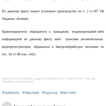
По данному факту начато уголовное производство по
ч
. 2 ст.187 УК
Украины «Разбой».
Правоохранители обращаются к гражданам, владею
щих
какой-либо
информацией по данному факту либо
записями автомобильных
видеорегистраторов
, обращаться в
Заводский
райотдел
милиции по
тел. 34-11-98 или «102».
Якщо ви помітили помилку, виділіть необхідний текст і натисніть Ctrl + Enter, щоб
повідомити про це редакцію
#грабитель
#Николаев
#подъезд
#пистолет