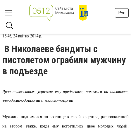
Рус
15:46, 24 квітня 2014 р.
В Николаеве бандиты с
пистолетом ограбили мужчину
в подъезде
Д
вое неизвестных, угрожая ему предметом, похожим на пистолет
,
завладели
его
деньгами
и
личными
вещами
.
Мужчина поднимался по лестнице к своей квартире, расположенной
на втором этаже, когда ему встретились двое молодых людей,