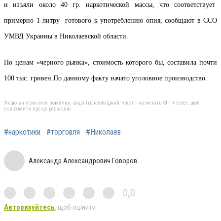
и изъяли около 40 гр. наркотической массы
,
что
соответствует
примерно 1 литр
у
готового к употреблению
опи
я
, сообщают в ССО
УМВД Украины в Николаевской области.
По ценам «черного рынка»
,
стоимость которого бы, составила почти
100 тыс. гривен.
По
данн
ому
факт
у
начато уголовное производство.
Якщо ви помітили помилку, виділіть необхідний текст і натисніть Ctrl + Enter, щоб
повідомити про це редакцію
#наркотики
#торговля
#Николаев
Александр Александрович Говоров
0,0
Авторизуйтесь
, щоб оцінити