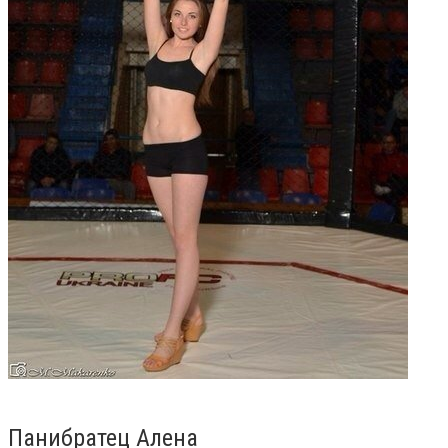
Панибратец Алена