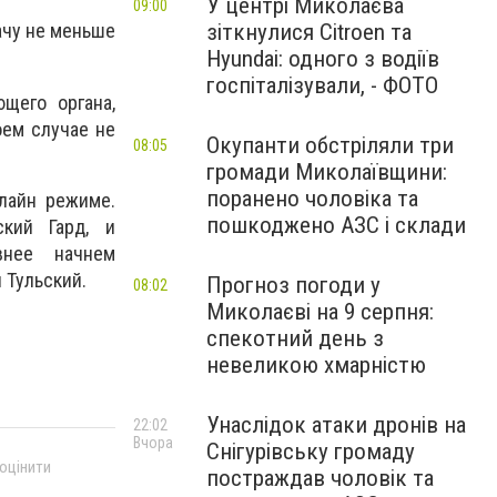
У центрі Миколаєва
09:00
зіткнулися Citroen та
ачу не меньше
Hyundai: одного з водіїв
госпіталізували, - ФОТО
щего органа,
оем случае не
Окупанти обстріляли три
08:05
громади Миколаївщини:
поранено чоловіка та
лайн режиме.
пошкоджено АЗС і склади
ский Гард, и
внее начнем
 Тульский.
Прогноз погоди у
08:02
Миколаєві на 9 серпня:
спекотний день з
невеликою хмарністю
Унаслідок атаки дронів на
22:02
Вчора
Снігурівську громаду
 оцінити
постраждав чоловік та