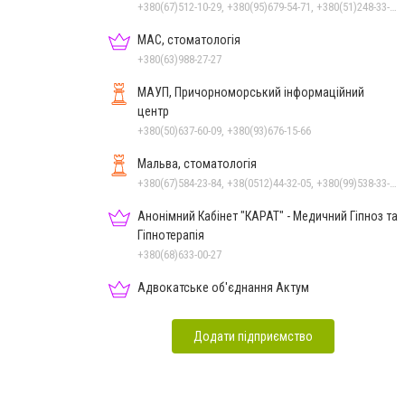
+380(67)512-10-29, +380(95)679-54-71, +380(51)248-33-48, +380(67)785-45-70, +380(93)982-27-24
МАС, стоматологія
+380(63)988-27-27
МАУП, Причорноморський інформаційний
центр
+380(50)637-60-09, +380(93)676-15-66
Мальва, стоматологія
+380(67)584-23-84, +38(0512)44-32-05, +380(99)538-33-25, +380(63)977-35-54
Анонімний Кабінет "КАРАТ" - Медичний Гіпноз та
Гіпнотерапія
+380(68)633-00-27
Адвокатське об'єднання Актум
Додати підприємство