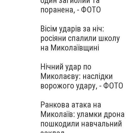
один загиблий та
поранена, - ФОТО
Вісім ударів за ніч:
росіяни спалили школу
на Миколаївщині
Нічний удар по
Миколаєву: наслідки
ворожого удару, - ФОТО
Ранкова атака на
Миколаїв: уламки дрона
пошкодили навчальний