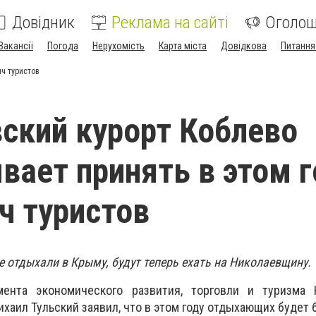
Довідник
Реклама на сайті
Оголо
Вакансії
Погода
Нерухомість
Карта міста
Довідкова
Питання
яч туристов
ский курорт Коблево
вает принять в этом г
ч туристов
 отдыхали в Крыму, будут теперь ехать на Николаевщину.
мента экономического развития, торговли и туризма 
хаил Тульский заявил, что в этом году отдыхающих будет 