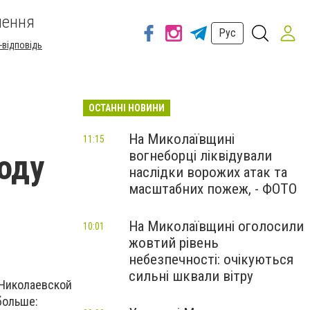
шення
Рус
-відповідь
ОСТАННІ НОВИНИ
На Миколаївщині
11:15
вогнеборці ліквідували
оду
наслідки ворожих атак та
масштабних пожеж, - ФОТО
На Миколаївщині оголосили
10:01
жовтий рівень
небезпечності: очікуються
сильні шквали вітру
Николаевской
больше: