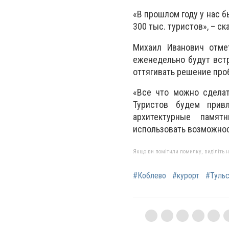
«В прошлом году у нас 
300 тыс. туристов», – ск
Михаил Иванович отмет
еженедельно будут встр
оттягивать решение проб
«Все что можно сделат
Туристов будем привл
архитектурные памят
использовать возможнос
Якщо ви помітили помилку, виділіть нео
#Коблево
#курорт
#Тульс