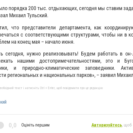
было порядка 200 тыс. отдыхающих, сегодня мы ставим зад
азал Михаил Тульский.
ил, что представители департамента, как координирую
ечаться с соответствующими структурами, чтобы ни в к
лем на конец мая – начало июня.
ь сегодня, нужно реализовывать! Будем работать в он-
екать нашими достопримечательностями, это и Буг
ники, и природно-климатические заповедники. Акти
ти региональных и национальных парков», – заявил Михаил
бхідний текст і натисніть Ctrl + Enter, щоб повідомити про це редакцію
кий
0,0
Оцініть першим
Авторизуйтесь
, щоб