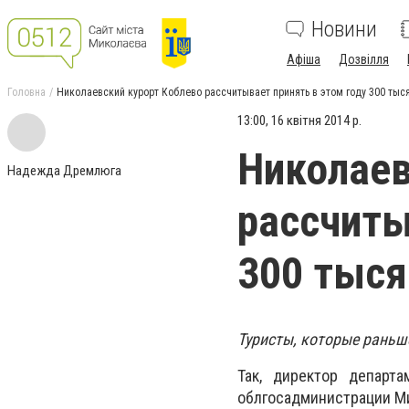
Новини
Афіша
Дозвілля
Головна
Николаевский курорт Коблево рассчитывает принять в этом году 300 тыс
13:00, 16 квітня 2014 р.
Николаев
Надежда Дремлюга
рассчиты
300 тыся
Туристы, которые раньше
Так, директор департа
облгосадминистрации Ми