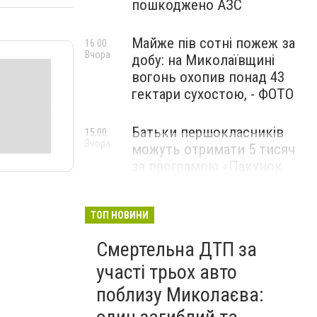
пошкоджено АЗС
Майже пів сотні пожеж за
16:00
Вчора
добу: на Миколаївщині
вогонь охопив понад 43
гектари сухостою, - ФОТО
Батьки першокласників
15:00
Вчора
можуть отримати 5 тисяч
за програмою «Пакунок
школяра»: як оформити
виплату
ТОП НОВИНИ
Смертельна ДТП за
участі трьох авто
поблизу Миколаєва: