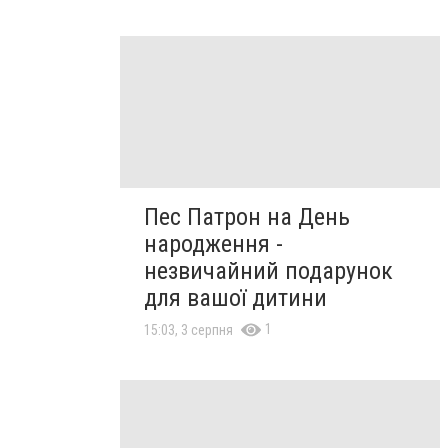
Пес Патрон на День
народження -
незвичайний подарунок
для вашої дитини
1
15:03, 3 серпня