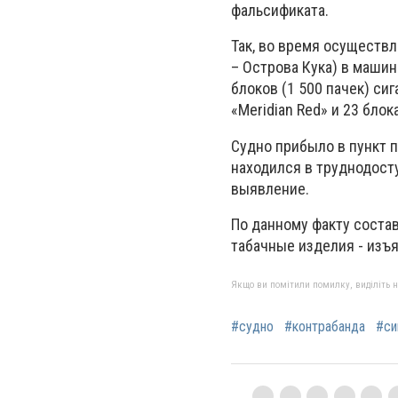
фальсификата.
Так, во время осуществ
– Острова Кука) в маши
блоков (1 500 пачек) сиг
«Meridian
Red
» и 23 блок
Судно прибыло
в
пункт 
находился в труднодост
выявление
.
По данному факту соста
табачные изделия - изъ
Якщо ви помітили помилку, виділіть нео
#судно
#контрабанда
#си