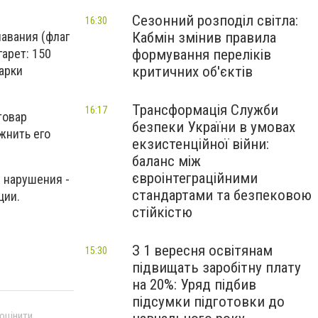
Сезонний розподіл світла:
16:30
Кабмін змінив правила
авания (флаг
формування переліків
гарет: 150
критичних об'єктів
марки
Трансформація Служби
16:17
товар
безпеки України в умовах
ожнить
его
екзистенційної війни:
баланс між
євроінтеграційними
 нарушения -
стандартами та безпековою
ции.
стійкістю
З 1 вересня освітянам
15:30
підвищать заробітну плату
на 20%: Уряд підбив
підсумки підготовки до
 оцінити