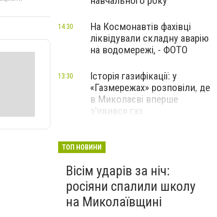
навчального року
На Космонавтів фахівці
14:30
ліквідували складну аварію
на водомережі, - ФОТО
Історія газифікації: у
13:30
«Газмережах» розповіли, де
в Миколаєві вперше
з'явився газ
Літній відпочинок у
13:00
Миколаєві 2026: шукаємо
ТОП НОВИНИ
нові враження та
Вісім ударів за ніч:
перезавантаження
росіяни спалили школу
ПАРТНЕРСЬКИЙ СПЕЦПРОЄКТ
на Миколаївщині