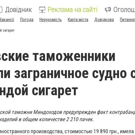
Довідник
Реклама на сайті
Оголо
Вакансії
Погода
Нерухомість
Карта міста
Довідкова
Питання
й сигарет
вские таможенники
и заграничное судно 
ндой сигарет
ской таможни Миндоход
о
в предупрежден факт контрабан
зделий в общем количестве 2 210 пачек.
ностранного производства, стоимостью 19 890 грн., имела