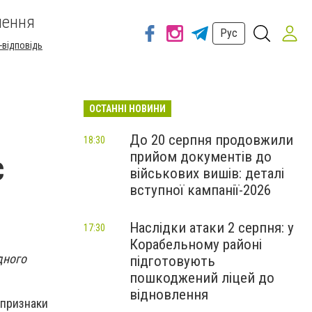
шення
Рус
-відповідь
ОСТАННІ НОВИНИ
До 20 серпня продовжили
18:30
прийом документів до
с
військових вишів: деталі
вступної кампанії-2026
Наслідки атаки 2 серпня: у
17:30
Корабельному районі
дного
підготовують
пошкоджений ліцей до
відновлення
 признаки