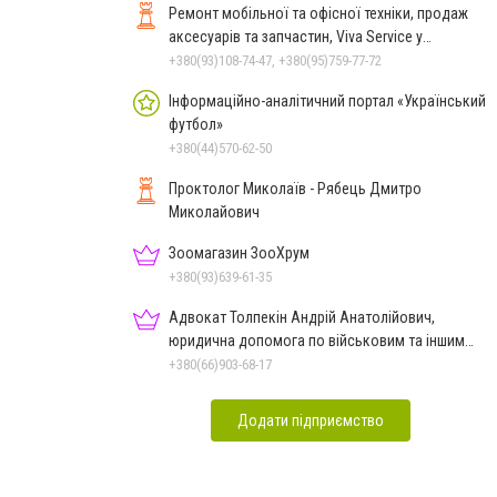
Ремонт мобільної та офісної техніки, продаж
аксесуарів та запчастин, Viva Service у
Миколаєві
+380(93)108-74-47, +380(95)759-77-72
Інформаційно-аналітичний портал «Український
футбол»
+380(44)570-62-50
Проктолог Миколаїв - Рябець Дмитро
Миколайович
Зоомагазин ЗооХрум
+380(93)639-61-35
Адвокат Толпекін Андрій Анатолійович,
юридична допомога по військовим та іншим
справам
+380(66)903-68-17
Додати підприємство