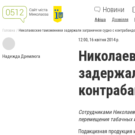
Новини
Афіша
Дозвілля
Головна
Николаевские таможенники задержали заграничное судно с контрабандо
12:00, 16 квітня 2014 р.
Николае
Надежда Дремлюга
задержал
контраба
Сотрудниками Николаев
перемещения табачных и
Подакцизная продукция и