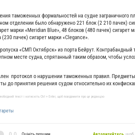
ления таможенных формальностей на судне заграничного пл
нном отделении было обнаружено
221 блок (2 210 пачек) си
арет марки «Meridian
Blue
», 48 блоков (480 пачек) сигарет 
а (230 пачек) сигарет марки «Clegance
».
пропуска «СМП Октябрск» из
порта Бейрут. Контрабандный 
упном месте судн
а
, спрятанный
таким образом, чтобы усл
влен
протокол о нарушении таможенных правил. Предметы
яты до принятия решения судом относительно их конфиска
бхідний текст і натисніть Ctrl + Enter, щоб повідомити про це редакцію
гареты
0,0
Оцініть першим
Авторизуйтесь
, щоб