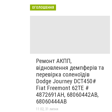
ОГОЛОШЕННЯ
Ремонт АКПП,
відновлення демпферів та
перевірка соленоїдів
Dodge Journey DCT450#
Fiat Freemont 62TE #
4872691AH, 68060442AB,
68060444AB
11:02, 31 липня