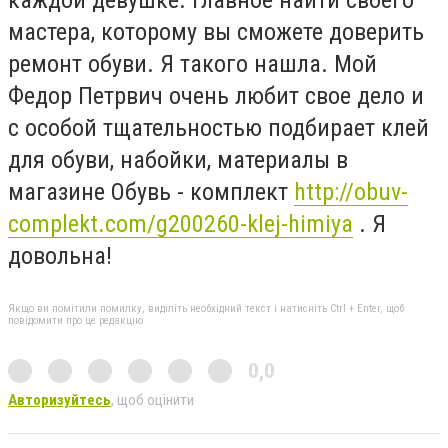
мастера, которому вы сможете доверить
ремонт обуви. Я такого нашла. Мой
Федор Петрвич очень любит свое дело и
с особой тщательностью подбирает клей
для обуви, набойки, материалы в
магазине Обувь - комплект
http://obuv-
complekt.com/g200260-klej-himiya
. Я
довольна!
Якщо ви помітили помилку, виділіть необхідний текст і натисніть Ctrl + Enter, щоб
повідомити про це редакцію
0,0
Авторизуйтесь
, щоб оцінити