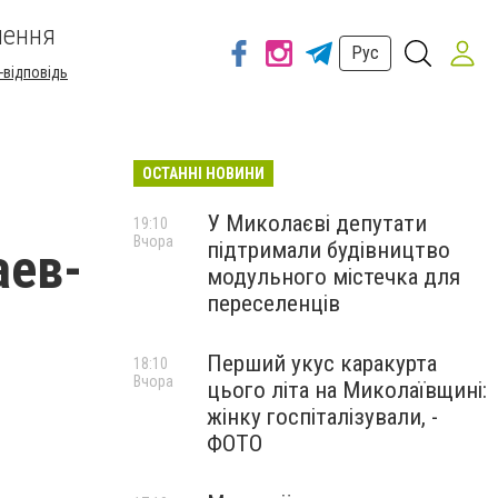
шення
Рус
-відповідь
ОСТАННІ НОВИНИ
У Миколаєві депутати
19:10
Вчора
підтримали будівництво
аев-
модульного містечка для
переселенців
Перший укус каракурта
18:10
Вчора
цього літа на Миколаївщині:
жінку госпіталізували, -
ФОТО