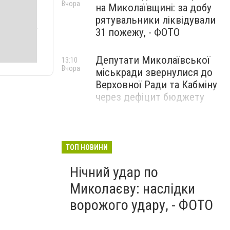
Вчора
на Миколаївщині: за добу
рятувальники ліквідували
31 пожежу, - ФОТО
Депутати Миколаївської
13:10
Вчора
міськради звернулися до
Верховної Ради та Кабміну
через дефіцит бюджету
ТОП НОВИНИ
Нічний удар по
Миколаєву: наслідки
ворожого удару, - ФОТО