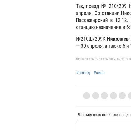
Так, поезд № 210\209
апреля. Со станции Ник
Пассажирский в 12:12.
станцию назначения в 6:
№210Ш/209К
Николаев-
— 30 апреля, а также 5 и 
Якщо ви помітили помилку, виділіть нео
#поезд
#киев
Діліться цією новиною та підп