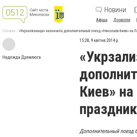
Новини
Афіша
Дозвілля
Головна
«Укрзализныця» назначила дополнительный поезд «Николаев-Киев» на П
15:28, 9 квітня 2014 р.
«Укрзали
Надежда Дремлюга
дополнит
Киев» на
праздник
Дополнительный поезд б