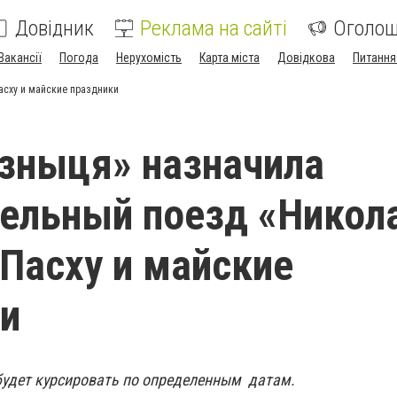
Довідник
Реклама на сайті
Оголо
Вакансії
Погода
Нерухомість
Карта міста
Довідкова
Питання
асху и майские праздники
зныця» назначила
ельный поезд «Никол
 Пасху и майские
и
удет курсировать по определенным датам.