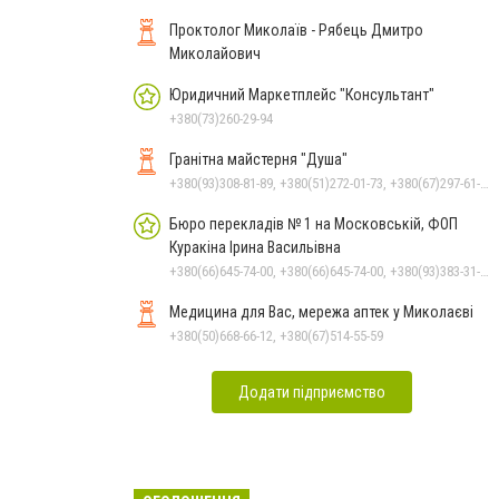
Проктолог Миколаїв - Рябець Дмитро
Миколайович
Юридичний Маркетплейс "Консультант"
+380(73)260-29-94
Гранітна майстерня "Душа"
+380(93)308-81-89, +380(51)272-01-73, +380(67)297-61-89, +38(093) 308-81-96
Бюро перекладів № 1 на Московській, ФОП
Куракіна Ірина Васильівна
+380(66)645-74-00, +380(66)645-74-00, +380(93)383-31-61, +380(95)629-25-06, +380(67)512-47-06
Медицина для Вас, мережа аптек у Миколаєві
+380(50)668-66-12, +380(67)514-55-59
Додати підприємство