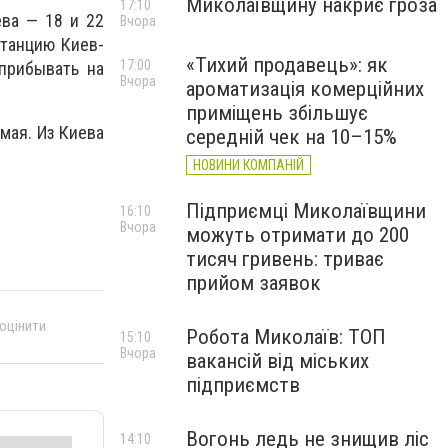
Миколаївщину накриє гроза
17:10
ева — 18 и 22
Вчора
станцию Киев-
«Тихий продавець»: як
17:00
 прибывать на
Вчора
ароматизація комерційних
приміщень збільшує
 мая. Из Киева
середній чек на 10–15%
НОВИНИ КОМПАНІЙ
Підприємці Миколаївщини
16:10
Вчора
можуть отримати до 200
тисяч гривень: триває
прийом заявок
 оцінити
Робота Миколаїв: ТОП
15:10
Вчора
вакансій від міських
підприємств
Вогонь ледь не знищив ліс
14:10