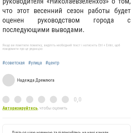
руководителя «Николаевзеленхоз» о том,
что этот весенний сезон работы будет
оценен руководством города с
последующими выводами.
Якщо ви помітили помилку, виділіть необхідний текст і натисніть Ctrl + Enter, щоб
повідомити про це редакцію
#советская
#улица
#центр
Надежда Дремлюга
0,0
Авторизируйтесь
, чтобы оценить
Діліться цією новиною та підписуйтесь на наші канали