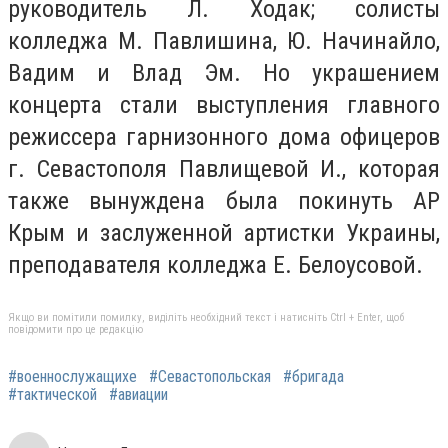
руководитель Л. Ходак; солисты
колледжа М. Павлишина, Ю. Начинайло,
Вадим и Влад Эм. Но украшением
концерта стали выступления главного
режиссера гарнизонного дома офицеров
г. Севастополя Павлищевой И., которая
также вынуждена была покинуть АР
Крым и заслуженной артистки Украины,
преподавателя колледжа Е. Белоусовой.
Якщо ви помітили помилку, виділіть необхідний текст і натисніть Ctrl + Enter, щоб
повідомити про це редакцію
#военнослужащихе
#Севастопольская
#бригада
#тактической
#авиации