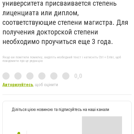
университета присваивается степень
лиценциата или диплом,
соответствующие степени магистра. Для
получения докторской степени
необходимо проучиться еще 3 года.
Якщо ви помітили помилку, виділіть необхідний текст і натисніть Ctrl + Enter, щоб
повідомити про це редакцію
0,0
Авторизуйтесь
, щоб оцінити
Діліться цією новиною та підписуйтесь на наші канали