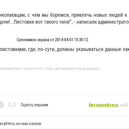
колаевцам, с чем мы боремся, привлечь новых людей к 
ели!...Листовки вот такого типа!", - написали администрат
Српонимок экрана от 2014-04-01 10:30:12
листовками, где, по-сути, должны указываться данные зак
бхідний текст і натисніть Ctrl + Enter, щоб повідомити про це редакцію
0,0
Оцініть першим
Авторизуйтесь
, щоб
исуйтесь на наші канали