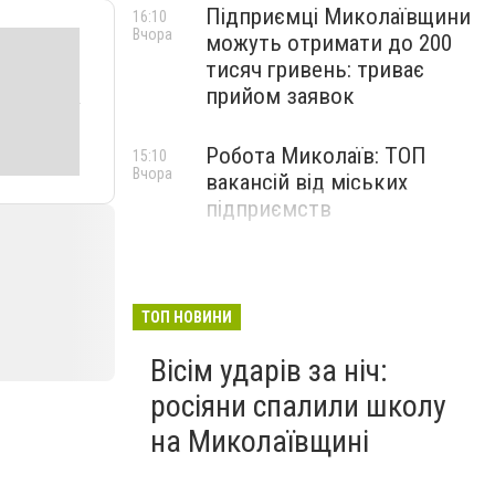
Підприємці Миколаївщини
16:10
Вчора
можуть отримати до 200
тисяч гривень: триває
прийом заявок
Робота Миколаїв: ТОП
15:10
Вчора
вакансій від міських
підприємств
ТОП НОВИНИ
Вісім ударів за ніч:
росіяни спалили школу
на Миколаївщині