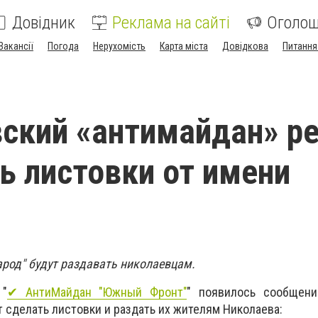
Довідник
Реклама на сайті
Оголо
Вакансії
Погода
Нерухомість
Карта міста
Довідкова
Питання
ский «антимайдан» р
ь листовки от имени
арод" будут раздавать николаевцам.
 "
✔ АнтиМайдан "Южный Фронт"
" появилось сообщени
 сделать листовки и раздать их жителям Николаева: