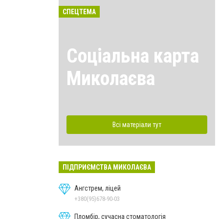
СПЕЦТЕМА
Соціальна карта
Миколаєва
Всі матеріали тут
ПІДПРИЄМСТВА МИКОЛАЄВА
Ангстрем, ліцей
+380(95)678-90-03
Пломбір, сучасна стоматологія