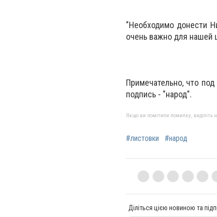
"Необходимо донести Ни
очень важно для нашей ц
Примечательно, что под 
подпись - "народ".
Якщо ви помітили помилку, виділіть нео
#листовки
#народ
Діліться цією новиною та підп