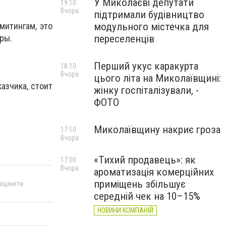
У Миколаєві депутати
19:10
Вчора
підтримали будівництво
модульного містечка для
митингам, это
переселенців
оры.
Перший укус каракурта
18:10
Вчора
цього літа на Миколаївщині:
азчика, стоит
жінку госпіталізували, -
ФОТО
Миколаївщину накриє гроза
17:10
Вчора
«Тихий продавець»: як
17:00
Вчора
ароматизація комерційних
приміщень збільшує
 оцінити
середній чек на 10–15%
НОВИНИ КОМПАНІЙ