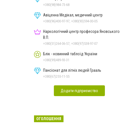
+380(98)984-73-68
Авіценна Медікал, медичний центр
+380(96)400-97-97, +380(93)594-00-05
Наркологічний центр професора Яновського
В.П.
+380(51)264-06-57, +380(97)538-97-07
Блік - новинний таблоїд України
+380(99)489-93-31
Пансіонат для літніх людей Грааль
+380(67)255-11-55
Додати підприємство
ОГОЛОШЕННЯ