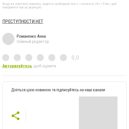
Якщо ви помітили помилку, виділіть необхідний текст і натисніть Ctrl + Enter, щоб
повідомити про це редакцію
ПРЕСТУПНОСТИ.НЕТ
Романенко Анна
главный редактор
0,0
Авторизуйтесь
, щоб оцінити
Діліться цією новиною та підписуйтесь на наші канали