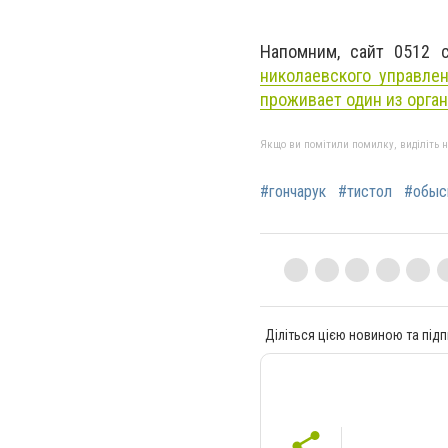
Напомним, сайт 0512 
николаевского управле
проживает один из орга
Якщо ви помітили помилку, виділіть нео
#гончарук
#тистол
#обыс
Діліться цією новиною та підп