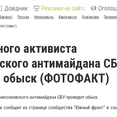
Довідник
Реклама на сайті
Оголо
Вакансії
Погода
Нерухомість
Карта міста
Довідкова
Питання
к (ФОТОФАКТ)
ного активиста
ского антимайдана С
т обыск (ФОТОФАКТ)
 николаевского антимайдана СБУ проведет обыск.
ук сообщил на странице сообщества "Южный фронт" в со