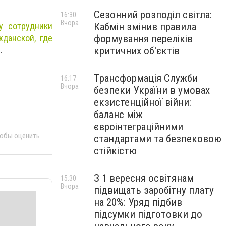
Сезонний розподіл світла:
16:30
Вчора
Кабмін змінив правила
у сотрудники
формування переліків
жданской, где
критичних об'єктів
л
.
Трансформація Служби
16:17
Вчора
безпеки України в умовах
екзистенційної війни:
баланс між
євроінтеграційними
тобы оценить
стандартами та безпековою
стійкістю
З 1 вересня освітянам
15:30
Вчора
підвищать заробітну плату
на 20%: Уряд підбив
підсумки підготовки до