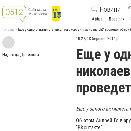
Новини
Афіша
Дозвілля
Головна
Еще у одного активиста николаевского антимайдана СБУ проведет обыс
10:27, 13 березня 2014 р.
Еще у од
Надежда Дремлюга
николаев
проведе
Еще у одного активиста
Об этом Андрей Гончар
"ВКонтакте":