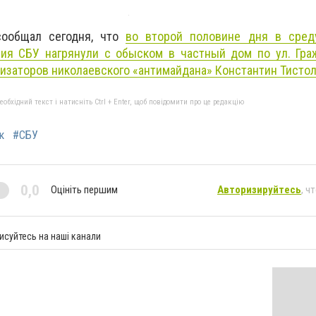
сообщал сегодня, что
во второй половине дня в сред
ния СБУ нагрянули с обыском в частный дом по ул. Гра
низаторов николаевского «антимайдана» Константин Тисто
бхідний текст і натисніть Ctrl + Enter, щоб повідомити про це редакцію
к
#СБУ
0,0
Оцініть першим
Авторизируйтесь
, ч
исуйтесь на наші канали