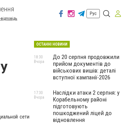
шення
Рус
-відповідь
ОСТАННІ НОВИНИ
До 20 серпня продовжили
18:30
Вчора
прийом документів до
БУ
військових вишів: деталі
вступної кампанії-2026
Наслідки атаки 2 серпня: у
17:30
Вчора
Корабельному районі
підготовують
пошкоджений ліцей до
циальной сети
відновлення