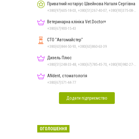
Приватний нотаріус Швейнова Наталя Сергіївна
+380(97)605-18-03, +380(51)267-40-07, +380(93)375-08-48
Ветеринарна клініка Vet.Doctor+
+380(67)900-15-43
СТО "Автомайстер"
+380(63)844-50-93, +380(63)860-63-39
Дизель Плюс
+380(51)248-33-48, +380(67)785-45-70, +380(93)982-27-24, +380(95)679-54-71, +380(67)512-10-29
ANdent, стоматологія
+380(67)571-44-77
Додати підприємство
ОГОЛОШЕННЯ