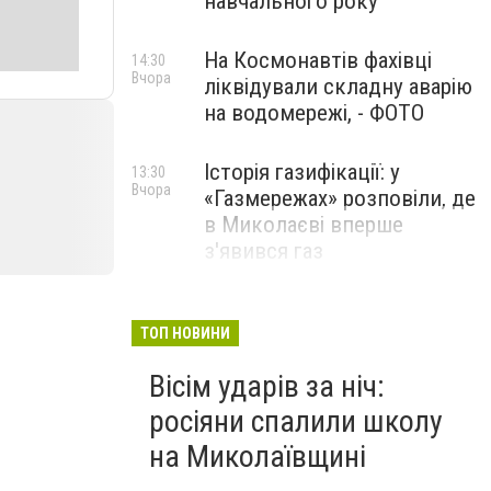
навчального року
На Космонавтів фахівці
14:30
Вчора
ліквідували складну аварію
на водомережі, - ФОТО
Історія газифікації: у
13:30
Вчора
«Газмережах» розповіли, де
в Миколаєві вперше
з'явився газ
Літній відпочинок у
13:00
Вчора
Миколаєві 2026: шукаємо
ТОП НОВИНИ
нові враження та
Вісім ударів за ніч:
перезавантаження
росіяни спалили школу
ПАРТНЕРСЬКИЙ СПЕЦПРОЄКТ
на Миколаївщині