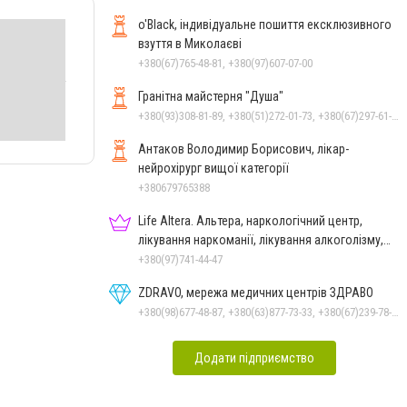
o'Black, індивідуальне пошиття ексклюзивного
взуття в Миколаєві
+380(67)765-48-81, +380(97)607-07-00
Гранітна майстерня "Душа"
+380(93)308-81-89, +380(51)272-01-73, +380(67)297-61-89, +38(093) 308-81-96
Антаков Володимир Борисович, лікар-
нейрохірург вищої категорії
+380679765388
Life Altera. Альтера, наркологічний центр,
лікування наркоманії, лікування алкоголізму,
зняття ломки
+380(97)741-44-47
ZDRAVO, мережа медичних центрів ЗДРАВО
+380(98)677-48-87, +380(63)877-73-33, +380(67)239-78-51
Додати підприємство