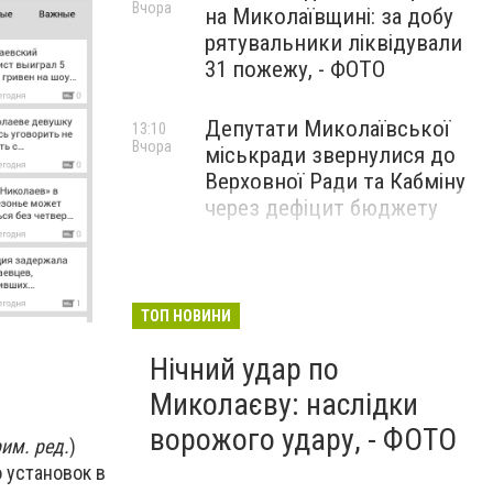
Вчора
на Миколаївщині: за добу
рятувальники ліквідували
31 пожежу, - ФОТО
Депутати Миколаївської
13:10
Вчора
міськради звернулися до
Верховної Ради та Кабміну
через дефіцит бюджету
ТОП НОВИНИ
Нічний удар по
Миколаєву: наслідки
ворожого удару, - ФОТО
им. ред.
)
о установок в