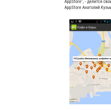
AppStore", - делится с
AppStore Анатолий Кузь