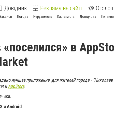
Довідник
Реклама на сайті
Оголо
Вакансії
Погода
Нерухомість
Карта міста
Довідкова
Питання
 «поселился» в AppSto
Market
дано лучшее приложение для жителей города - "Николаев C
et и
AppStore
.
тчики.
S и Android