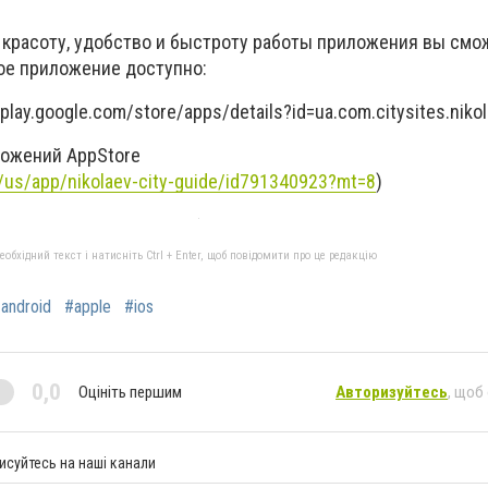
 красоту, удобство и быстроту работы приложения вы смо
ное приложение доступно:
/play.google.com/store/apps/details?id=ua.com.citysites.nikol
ложений AppStore
m/us/app/nikolaev-city-guide/id791340923?mt=8
)
бхідний текст і натисніть Ctrl + Enter, щоб повідомити про це редакцію
android
#apple
#ios
0,0
Оцініть першим
Авторизуйтесь
, щоб
исуйтесь на наші канали