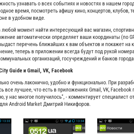
ность узнавать о всех событиях и новостях в нашем горо
бодное время, посмотреть афишу кино, концертов, клубов, т
оне в удобном виде.
 любой момент найти интересующий вас магазин, спортивн
ложение автоматически определяет ваши координаты (по G
 выдаст перечень ближайших к вам объектов и покажет на ка
лнение, теперь в приложении всегда
будут под рукой номер
коммунальных организаций, госучреждений и банков города
ity Guide и Gmail, VK, Facebook
ьно очень лаконично, удобно и функционально. При разраб
 все лучшее, что есть в приложениях Gmail, VK, Facebook 
аю, у нас многое получилось", - комментирует специалист о
для Android Market Дмитрий Никифоров.