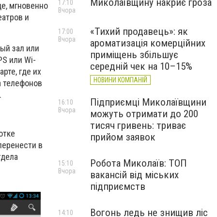
Миколаївщину накриє гроза
17:10
де, мгновенно
Вчора
еатров и
«Тихий продавець»: як
17:00
Вчора
ароматизація комерційних
ый зал или
приміщень збільшує
PS или Wi-
середній чек на 10–15%
рте, где их
НОВИНИ КОМПАНІЙ
а телефонов
.
Підприємці Миколаївщини
16:10
Вчора
можуть отримати до 200
тисяч гривень: триває
отке
прийом заявок
перенести в
тдела
Робота Миколаїв: ТОП
15:10
Вчора
вакансій від міських
підприємств
Вогонь ледь не знищив ліс
14:10