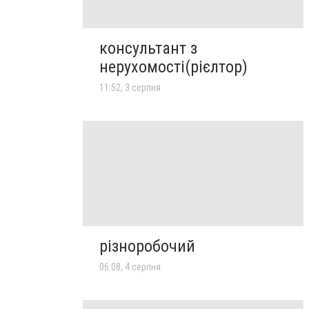
консультант з
нерухомості(рієлтор)
11:52, 3 серпня
різноробочий
06:08, 4 серпня