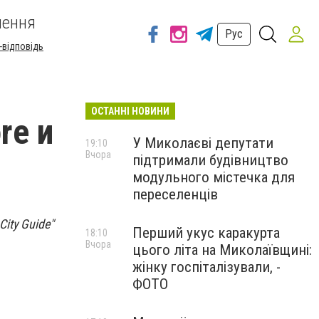
шення
Рус
-відповідь
ОСТАННІ НОВИНИ
re и
У Миколаєві депутати
19:10
Вчора
підтримали будівництво
модульного містечка для
переселенців
ity Guide"
Перший укус каракурта
18:10
Вчора
цього літа на Миколаївщині:
жінку госпіталізували, -
ФОТО