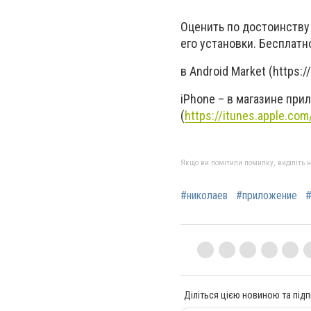
Оценить по достоинству
его установки. Бесплат
в Android Market (https:/
iPhone – в магазине при
(
https://itunes.apple.co
Якщо ви помітили помилку, виділіть нео
#николаев
#приложение
#
Діліться цією новиною та підп