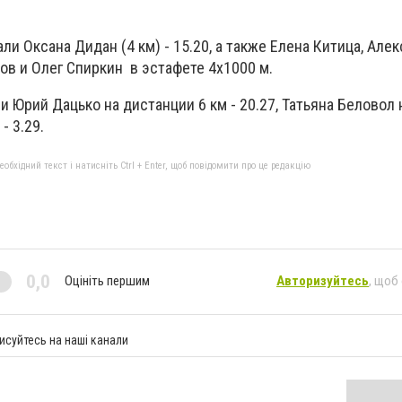
 Оксана Дидан (4 км) - 15.20, а также Елена Китица, Але
ов и Олег Спиркин в эстафете 4х1000 м.
 Юрий Дацько на дистанции 6 км - 20.27, Татьяна Беловол н
- 3.29.
бхідний текст і натисніть Ctrl + Enter, щоб повідомити про це редакцію
0,0
Оцініть першим
Авторизуйтесь
, щоб
исуйтесь на наші канали