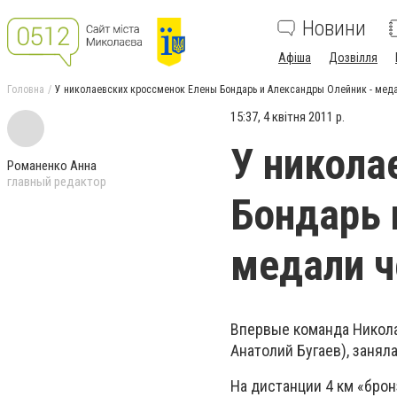
Новини
Афіша
Дозвілля
Головна
У николаевских кроссменок Елены Бондарь и Александры Олейник - мед
15:37, 4 квітня 2011 р.
У никола
Романенко Анна
главный редактор
Бондарь 
медали ч
Впервые команда Никол
Анатолий Бугаев), заня
На дистанции 4 км «брон