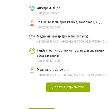
Ангстрем, ліцей
+380(95)678-90-03
Зодіак, ветеринарна клініка, зоотовари, УЗД
+380(73)073-20-40
Медичний центр Династія (dynasty)
+380(93)981-01-61, +380(98)633-86-59, +380(50)530-10-31
FanDay.net – спортивний портал для справжніх
уболівальників
+380(44)247-13-80
Мальва, стоматологія
+380(67)584-23-84, +38(0512)44-32-05, +380(99)538-33-25, +380(63)977-35-54
Додати підприємство