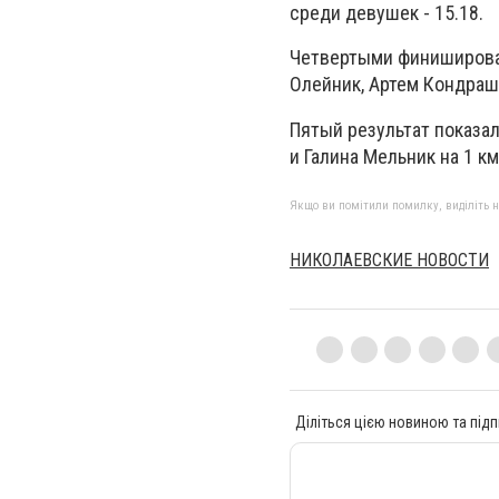
среди девушек - 15.18.
Четвертыми финишировали
Олейник, Артем Кондраш
Пятый результат показали
и Галина Мельник на 1 км 
Якщо ви помітили помилку, виділіть нео
НИКОЛАЕВСКИЕ НОВОСТИ
Діліться цією новиною та підп