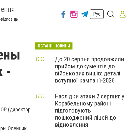
шення
Рус
-відповідь
ОСТАННІ НОВИНИ
лены
До 20 серпня продовжили
18:30
прийом документів до
 -
військових вишів: деталі
вступної кампанії-2026
Наслідки атаки 2 серпня: у
17:30
Корабельному районі
ШОР (директор
підготовують
пошкоджений ліцей до
відновлення
ндры Олейник