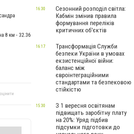
Сезонний розподіл світла:
16:30
Кабмін змінив правила
ксандра
формування переліків
критичних об'єктів
а 8 км - 32.36
Трансформація Служби
16:17
безпеки України в умовах
екзистенційної війни:
баланс між
євроінтеграційними
стандартами та безпековою
стійкістю
 оцінити
З 1 вересня освітянам
15:30
підвищать заробітну плату
на 20%: Уряд підбив
підсумки підготовки до