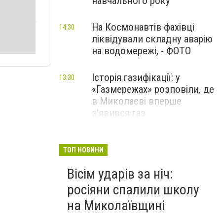
навчального року
На Космонавтів фахівці
14:30
ліквідували складну аварію
на водомережі, - ФОТО
Історія газифікації: у
13:30
«Газмережах» розповіли, де
в Миколаєві вперше
з'явився газ
Літній відпочинок у
13:00
Миколаєві 2026: шукаємо
ТОП НОВИНИ
нові враження та
Вісім ударів за ніч:
перезавантаження
росіяни спалили школу
ПАРТНЕРСЬКИЙ СПЕЦПРОЄКТ
на Миколаївщині