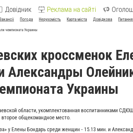
Довідник
Реклама на сайті
Оголо
Вакансії
Погода
Нерухомість
Карта міста
Довідкова
Питання
али чемпионата Украины
евских кроссменок Е
и Александры Олейник
емпионата Украины
аевской области, укомплектованная воспитанниками СДЮ
ла второе общекомандное место.
за» у Елены Бондарь среди женщин - 15.13 мин. и Алекса