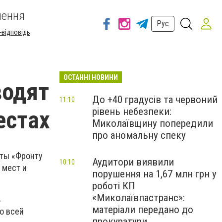
шення
Рус
-відповідь
ОСТАННІ НОВИНИ
водят
До +40 градусів та червоний
11:10
рівень небезпеки:
естах
Миколаївщину попередили
про аномальну спеку
сты «Фронту
Аудитори виявили
10:10
 мест и
порушення на 1,67 млн грн у
роботі КП
«Миколаївпастранс»:
ь
матеріали передано до
о всей
прокуратури