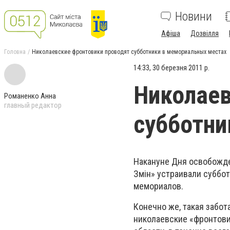
Новини
Афіша
Дозвілля
Головна
Николаевские фронтовики проводят субботники в мемориальных местах
14:33, 30 березня 2011 р.
Николаев
Романенко Анна
главный редактор
субботни
Накануне Дня освобожде
Змін» устраивали суббот
мемориалов.
Конечно же, такая забо
николаевские «фронтов