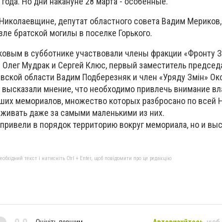
 года. Но дни накануне 28 марта - особенные.
 Николаевщине, депутат областного совета Вадим Мериков,
зле братской могилы в поселке Горького.
овым в субботнике участвовали члены фракции «Фронту З
 Олег Мудрак и Сергей Клюс, первый заместитель председ
евской области Вадим Подберезняк и член «Уряду Змін» Ок
 высказали мнение, что необходимо привлечь внимание вл
ших мемориалов, множество которых разбросано по всей 
аживать даже за самыми маленькими из них.
 привели в порядок территорию вокруг мемориала, но и вы
бхідний текст і натисніть Ctrl + Enter, щоб повідомити про це редакцію