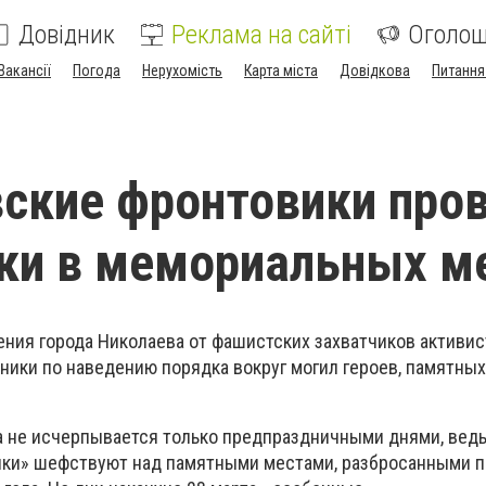
Довідник
Реклама на сайті
Оголо
Вакансії
Погода
Нерухомість
Карта міста
Довідкова
Питання
ские фронтовики про
ки в мемориальных м
ния города Николаева от фашистских захватчиков активи
ники по наведению порядка вокруг могил героев, памятных
та не исчерпывается только предпраздничными днями, вед
ики» шефствуют над памятными местами, разбросанными п