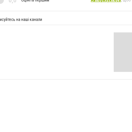
0,0
Оцініть першим
Авторизуйтесь
, щоб
исуйтесь на наші канали