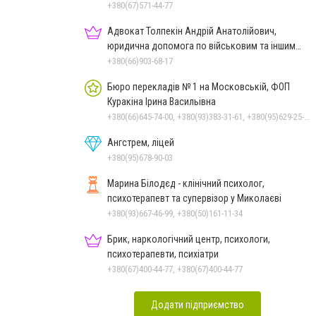
+380(67)571-44-77
Адвокат Толпекін Андрій Анатолійович,
юридична допомога по військовим та іншим
справам
+380(66)903-68-17
Бюро перекладів № 1 на Московській, ФОП
Куракіна Ірина Васильівна
+380(66)645-74-00, +380(93)383-31-61, +380(95)629-25-06, +380(67)512-47-06, +380(66)645-74-00
Ангстрем, ліцей
+380(95)678-90-03
Марина Білодєд - клінічний психолог,
психотерапевт та супервізор у Миколаєві
+380(93)667-46-99, +380(50)161-11-34
Брик, наркологічний центр, психологи,
психотерапевти, психіатри
+380(67)400-44-77, +380(67)400-44-77
Додати підприємство