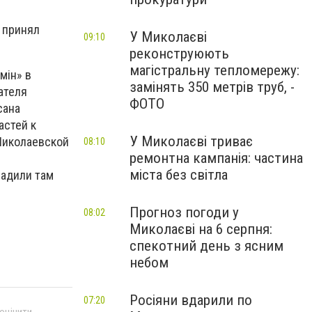
 принял
У Миколаєві
09:10
реконструюють
магістральну тепломережу:
мін» в
замінять 350 метрів труб, -
ателя
ФОТО
сана
астей к
У Миколаєві триває
Николаевской
08:10
ремонтна кампанія: частина
міста без світла
садили там
Прогноз погоди у
08:02
Миколаєві на 6 серпня:
спекотний день з ясним
небом
Росіяни вдарили по
07:20