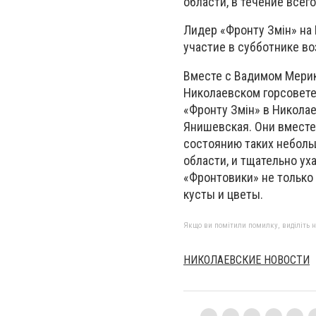
области, в течение всего
Лидер «Фронту Змін» на
участие в субботнике во
Вместе с Вадимом Мерик
Николаевском горсовете
«Фронту Змін» в Никола
Янишевская. Они вместе
состоянию таких неболь
области, и тщательно ух
«Фронтовики» не только
кусты и цветы.
Якщо ви помітили помилку, виділіть нео
НИКОЛАЕВСКИЕ НОВОСТИ