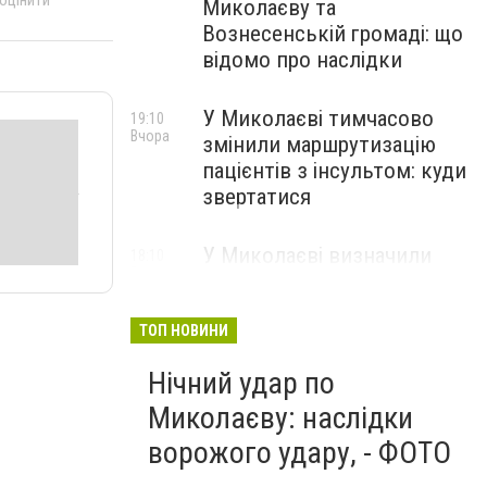
 оцінити
Миколаєву та
Вознесенській громаді: що
відомо про наслідки
У Миколаєві тимчасово
19:10
Вчора
змінили маршрутизацію
пацієнтів з інсультом: куди
звертатися
У Миколаєві визначили
18:10
Вчора
підрядників для
встановлення сонячних
електростанцій на об'єктах
ТОП НОВИНИ
теплопостачання
Нічний удар по
Миколаєву: наслідки
ворожого удару, - ФОТО