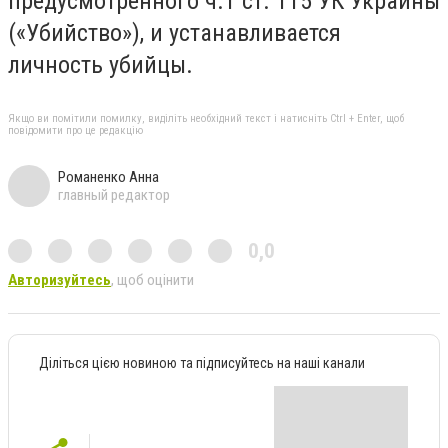
предусмотренного ч.1 ст. 115 УК Украины
(«Убийство»), и устанавливается
личность убийцы.
Якщо ви помітили помилку, виділіть необхідний текст і натисніть Ctrl + Enter, щоб
повідомити про це редакцію
Романенко Анна
главный редактор
0,0
Авторизуйтесь
, щоб оцінити
Діліться цією новиною та підписуйтесь на наші канали