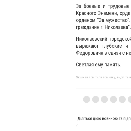
За боевые и трудовые 
Красного Знамени, орде
орденом “За мужество”.
гражданин г. Николаева".
Николаевский городско
выражают глубокие и 
Федоровича в связи с н
Светлая ему память.
Якщо ви помітили помилку, виділіть нео
Діліться цією новиною та підп