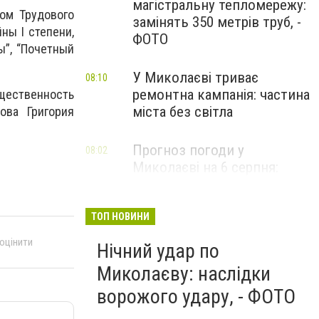
магістральну тепломережу:
ом Трудового
замінять 350 метрів труб, -
ны І степени,
ФОТО
ы”, “Почетный
У Миколаєві триває
08:10
ремонтна кампанія: частина
щественность
міста без світла
ова Григория
Прогноз погоди у
08:02
Миколаєві на 6 серпня:
спекотний день з ясним
небом
ТОП НОВИНИ
 оцінити
Нічний удар по
Миколаєву: наслідки
ворожого удару, - ФОТО