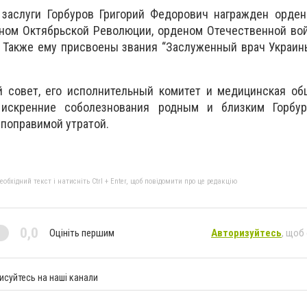
заслуги Горбуров Григорий Федорович награжден орден
ном Октябрьской Революции, орденом Отечественной вой
 Также ему присвоены звания “Заслуженный врач Украин
й совет, его исполнительный комитет и медицинская об
искренние соболезнования родным и близким Горбур
епоправимой утратой.
бхідний текст і натисніть Ctrl + Enter, щоб повідомити про це редакцію
0,0
Оцініть першим
Авторизуйтесь
, щоб
исуйтесь на наші канали