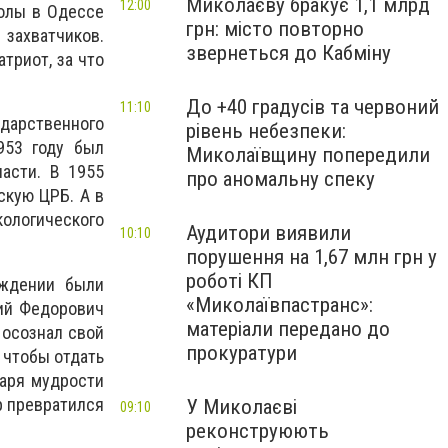
Миколаєву бракує 1,1 млрд
12:00
олы в Одессе
грн: місто повторно
захватчиков.
звернеться до Кабміну
триот, за что
До +40 градусів та червоний
11:10
дарственного
рівень небезпеки:
953 году был
Миколаївщину попередили
асти. В 1955
про аномальну спеку
скую ЦРБ. А в
ологического
Аудитори виявили
10:10
порушення на 1,67 млн грн у
роботі КП
еждении были
«Миколаївпастранс»:
рий Федорович
матеріали передано до
 осознал свой
прокуратури
, чтобы отдать
даря мудрости
р превратился
У Миколаєві
09:10
реконструюють