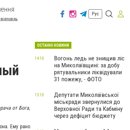
шення
Рус
-відповідь
ОСТАННІ НОВИНИ
Вогонь ледь не знищив ліс
14:10
на Миколаївщині: за добу
ный
рятувальники ліквідували
31 пожежу, - ФОТО
Депутати Миколаївської
13:10
міськради звернулися до
рача от Бога,
Верховної Ради та Кабміну
через дефіцит бюджету
она. Ему рано