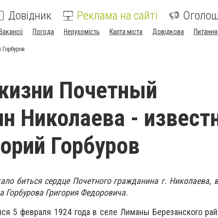
Довідник
Реклама на сайті
Оголо
Вакансії
Погода
Нерухомість
Карта міста
Довідкова
Питання
 Горбуров
жизни Почетный
н Николаева - извест
горий Горбуров
тало биться сердце Почетного гражданина г. Николаева, в
а Горбурова Григория Федоровича.
лся 5 февраля 1924 года в селе Лиманы Березанского рай