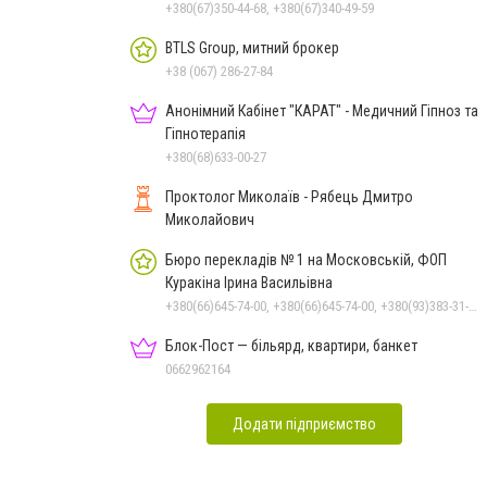
+380(67)350-44-68, +380(67)340-49-59
BTLS Group, митний брокер
+38 (067) 286-27-84
Анонімний Кабінет "КАРАТ" - Медичний Гіпноз та
Гіпнотерапія
+380(68)633-00-27
Проктолог Миколаїв - Рябець Дмитро
Миколайович
Бюро перекладів № 1 на Московській, ФОП
Куракіна Ірина Васильівна
+380(66)645-74-00, +380(66)645-74-00, +380(93)383-31-61, +380(95)629-25-06, +380(67)512-47-06
Блок-Пост — більярд, квартири, банкет
0662962164
Додати підприємство