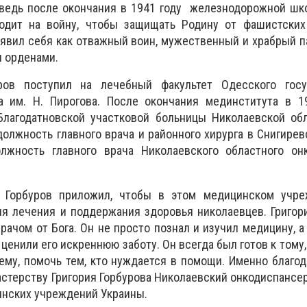
 ведь после окончания в 1941 году железнодорожной шк
одит на войну, чтобы защищать Родину от фашистских 
явил себя как отважный воин, мужественный и храбрый па
 орденами.
ров поступил на лечебный факультет Одесского госу
а им. Н. Пирогова. После окончания мединститута в 1
лагодатновской участковой больницы Николаевской обл
должность главного врача и районного хирурга в Снигирев
лжность главного врача Николаевского областного онк
й Горбуров приложил, чтобы в этом медицинском учр
ля лечения и поддержания здоровья николаевцев. Григо
рачом от Бога. Он не просто познал и изучил медицину, а
 ценили его искреннюю заботу. Он всегда был готов к тому
ему, помочь тем, кто нуждается в помощи. Именно благо
мастерству Григория Горбурова Николаевский онкодиспансе
инских учреждений Украины.