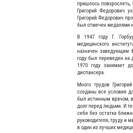
пришлось повзрослеть,
Григорий Федорович ух
Григорий Федорович про
был отмечен медалями и
В 1947 году Г. Горбу
медицинского институт
назначен заведующим Б
году был переведен на 
1970 году занимает до
диспансера.
Много трудов Григори
созданы все условия д
был истинным врачом, в
долг перед людьми. И те
себя без остатка ближн
руководителя, труду и 
в один из лучших медиц