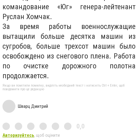
командование «Юг» генера-лейтенант
Руслан Хомчак.
За время работы военнослужащие
вытащили больше десятка машин из
сугробов, больше трехсот машин было
освобождено из снегового плена. Работа
по очистке дорожного полотна
продолжается.
Якщо ви помітили помилку, виділіть необхідний текст і натисніть Ctrl + Enter, щоб
повідомити про це редакцію
Шварц Дмитрий
0,0
Авторизуйтесь
, щоб оцінити