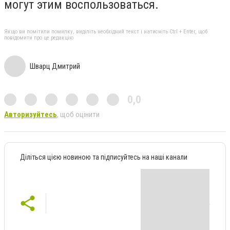
могут этим воспользоваться.
Якщо ви помітили помилку, виділіть необхідний текст і натисніть Ctrl + Enter, щоб
повідомити про це редакцію
Шварц Дмитрий
0,0
Авторизуйтесь
, щоб оцінити
Діліться цією новиною та підписуйтесь на наші канали