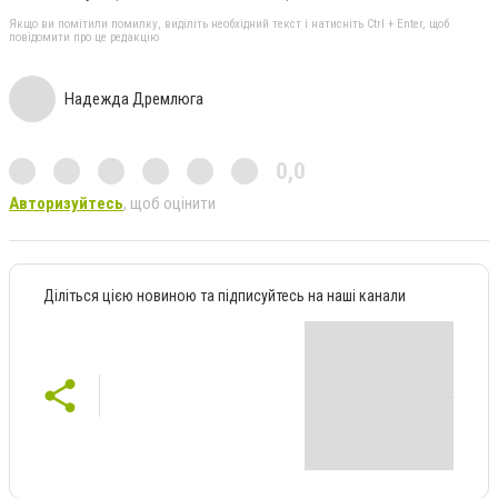
Якщо ви помітили помилку, виділіть необхідний текст і натисніть Ctrl + Enter, щоб
повідомити про це редакцію
Надежда Дремлюга
0,0
Авторизуйтесь
, щоб оцінити
Діліться цією новиною та підписуйтесь на наші канали