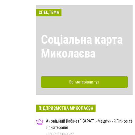
СПЕЦТЕМА
Соціальна карта
Миколаєва
Всі матеріали тут
ПІДПРИЄМСТВА МИКОЛАЄВА
Анонімний Кабінет "КАРАТ" - Медичний Гіпноз та
Гіпнотерапія
+380(68)633-00-27