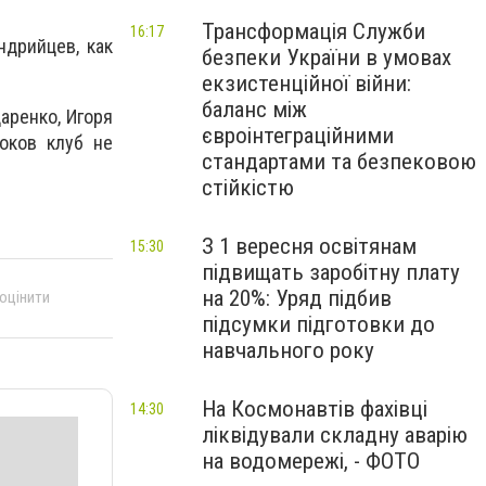
Трансформація Служби
16:17
ндрийцев, как
безпеки України в умовах
екзистенційної війни:
баланс між
аренко, Игоря
євроінтеграційними
оков клуб не
стандартами та безпековою
стійкістю
З 1 вересня освітянам
15:30
підвищать заробітну плату
на 20%: Уряд підбив
 оцінити
підсумки підготовки до
навчального року
На Космонавтів фахівці
14:30
ліквідували складну аварію
на водомережі, - ФОТО