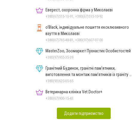
Еверест, охоронна фірма у Миколаєві
+380(67)515-10-91, +380(67)515-10-92
o'Black, індивідуальне пошиття ексклюзивного
взуття в Миколаєві
+380(67)765-48-81, +380(97)607-07-00
MasterZoo, Зоомаркет Пухнастих Особистостей
+380(97)955-35-39
Гранітний Будинок, гранітні пам'ятники,
виготовлення та монтаж пам'ятників із граніту в
Миколаєві
+380(93)620-65-65
Ветеринарна клініка Vet.Doctor+
+380(67)900-15-43
Додати підприємство