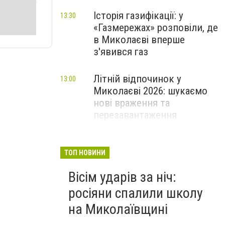
Історія газифікації: у
13:30
«Газмережах» розповіли, де
в Миколаєві вперше
з'явився газ
Літній відпочинок у
13:00
Миколаєві 2026: шукаємо
нові враження та
перезавантаження
ПАРТНЕРСЬКИЙ СПЕЦПРОЄКТ
Як миколаївцям пережити
12:30
ТОП НОВИНИ
спеку: практичні поради,
Вісім ударів за ніч:
прохолодний транспорт та
нові локації з
росіяни спалили школу
«туманчиками»
на Миколаївщині