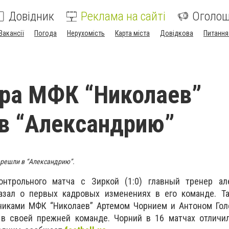
Довідник
Реклама на сайті
Оголо
Вакансії
Погода
Нерухомість
Карта міста
Довідкова
Питання
ра МФК “Николаев”
в “Александрию”
решли в “Александрию”.
онтрольного матча с Зиркой (1:0) главный тренер ал
зал о первых кадровых изменениях в его команде. Та
никами МФК “Николаев” Артемом Чорнием и Антоном Гол
в своей прежней команде. Чорний в 16 матчах отличи