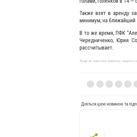
голами, Голенков в 14 —
Также взят в аренду за
минимум, на ближайший 
В то же время, ПФК “Ал
Чередниченко, Юрия Со
рассчитывает.
Якщо ви помітили помилку, виділіть нео
Діліться цією новиною та підп