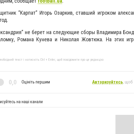
 одним, сообщает
football
.
ua
.
щитник “Карпат” Игорь Озаркив, ставший игроком алекса
год.
ександрия” не берет на следующие сборы Владимира Бонд
ломку, Романа Кунева и Николая Жовтюка. На этих игр
бхідний текст і натисніть Ctrl + Enter, щоб повідомити про це редакцію
0,0
Оцініть першим
Авторизуйтесь
, щоб
исуйтесь на наші канали