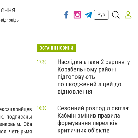
шення
Рус
-відповідь
ОСТАННІ НОВИНИ
Наслідки атаки 2 серпня: у
17:30
Корабельному районі
підготовують
пошкоджений ліцей до
відновлення
Сезонний розподіл світла:
16:30
ександрийцев
Кабмін змінив правила
к, подписаны
формування переліків
енковым. Оба
критичних об'єктів
лся четырьмя