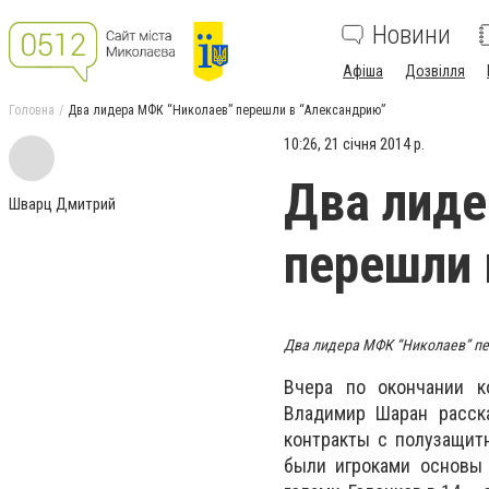
Новини
Афіша
Дозвілля
Головна
Два лидера МФК “Николаев” перешли в “Александрию”
10:26, 21 січня 2014 р.
Два лиде
Шварц Дмитрий
перешли 
Два лидера МФК “Николаев” пе
Вчера по окончании к
Владимир Шаран расска
контракты с полузащит
были игроками основы 