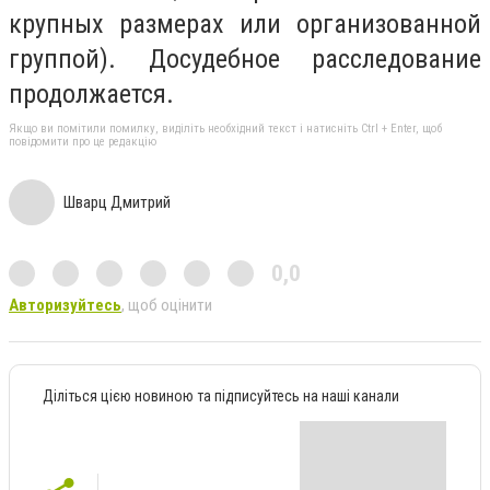
крупных размерах или организованной
группой). Досудебное расследование
продолжается.
Якщо ви помітили помилку, виділіть необхідний текст і натисніть Ctrl + Enter, щоб
повідомити про це редакцію
Шварц Дмитрий
0,0
Авторизуйтесь
, щоб оцінити
Діліться цією новиною та підписуйтесь на наші канали