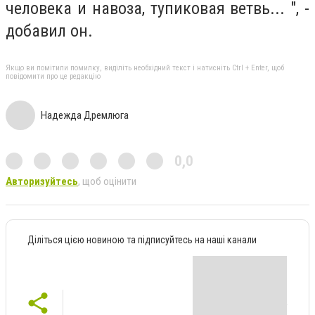
человека и навоза, тупиковая ветвь... ", -
добавил он.
Якщо ви помітили помилку, виділіть необхідний текст і натисніть Ctrl + Enter, щоб
повідомити про це редакцію
Надежда Дремлюга
0,0
Авторизуйтесь
, щоб оцінити
Діліться цією новиною та підписуйтесь на наші канали